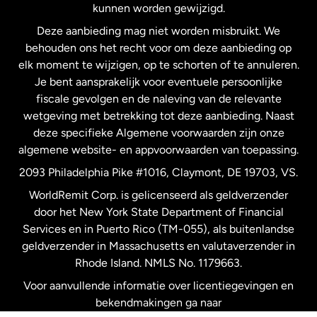
kunnen worden gewijzigd.
Deze aanbieding mag niet worden misbruikt. We
Nieuw-Zeeland
behouden ons het recht voor om deze aanbieding op
elk moment te wijzigen, op te schorten of te annuleren.
Je bent aansprakelijk voor eventuele persoonlijke
Spanje
fiscale gevolgen en de naleving van de relevante
wetgeving met betrekking tot deze aanbieding. Naast
Verenigd Koninkrijk
deze specifieke Algemene voorwaarden zijn onze
algemene website- en appvoorwaarden van toepassing.
Verenigde Staten
English
2093 Philadelphia Pike #1016, Claymont, DE 19703, VS.
WorldRemit Corp. is gelicenseerd als geldverzender
door het New York State Department of Financial
Verenigde Staten
Español
Services en in Puerto Rico (TM-055), als buitenlandse
geldverzender in Massachusetts en valutaverzender in
Zweden
Rhode Island. NMLS No. 1179663.
Voor aanvullende informatie over licentiegevingen en
bekendmakingen ga naar