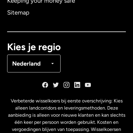
Keeping your money safe
Australië
Sitemap
Canada
English
Canada
Français
Kies je regio
Denemarken
Nederland
Duitsland
Frankrijk
Verbeterde wisselkoers bij eerste overschrijving: Kies
alleen landcorridors en leveringsmethoden. Deze
Maleisië
aanbieding is alleen voor nieuwe klanten en kan slechts
één keer per persoon worden gebruikt. Kosten en
vergoedingen blijven van toepassing. Wisselkoersen
Nederland