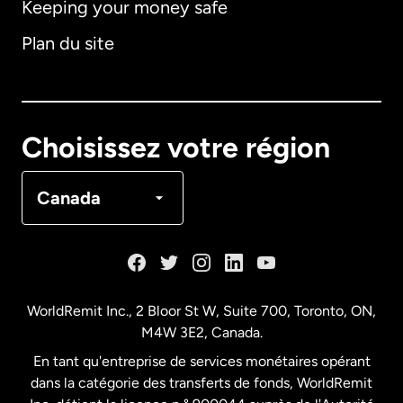
Keeping your money safe
Allemagne
Plan du site
Australie
Canada
English
Choisissez votre région
Canada
Français
Canada
Danemark
Espagne
WorldRemit Inc., 2 Bloor St W, Suite 700, Toronto, ON,
M4W 3E2, Canada.
États-Unis
English
En tant qu'entreprise de services monétaires opérant
dans la catégorie des transferts de fonds, WorldRemit