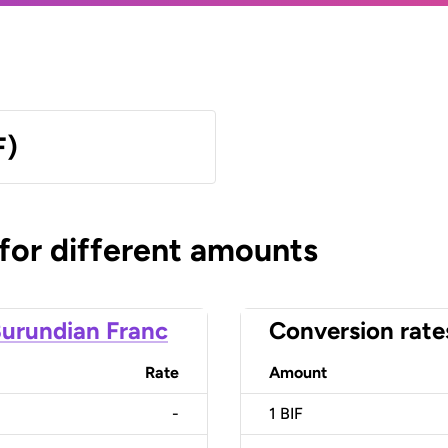
F)
 for different amounts
urundian Franc
Conversion rate
Rate
Amount
-
1
BIF