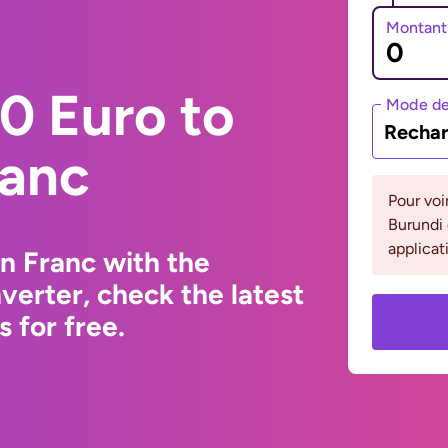
Montant
0 Euro to
Mode de
Rechar
ranc
Pour voi
Burundi 
applicat
n Franc with the
erter, check the latest
 for free.