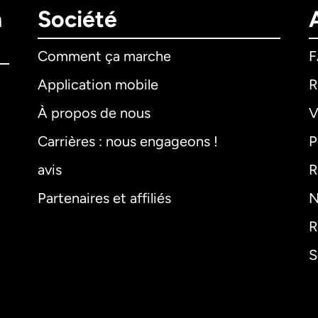
n
Société
Comment ça marche
Application mobile
R
À propos de nous
V
Carrières : nous engageons !
P
avis
R
Partenaires et affiliés
N
R
S