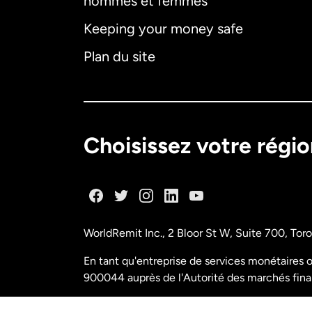
hommes et femmes
Keeping your money safe
Plan du site
Choisissez votre régi
WorldRemit Inc., 2 Bloor St W, Suite 700, To
En tant qu'entreprise de services monétaires o
900044 auprès de l'Autorité des marchés fina
N° de licence M11556765 FINTRAC (Centre d'a