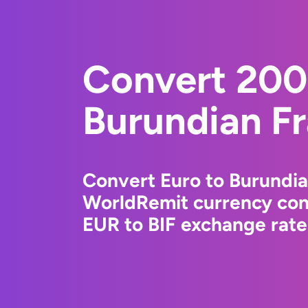
Convert 200
Burundian F
Convert Euro to Burundia
WorldRemit currency conv
EUR to BIF exchange rates