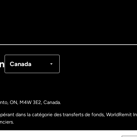
Allemagne
Australie
Canada
English
Canada
Français
on
Canada
Danemark
Espagne
ronto, ON, M4W 3E2, Canada.
États-Unis
English
pérant dans la catégorie des transferts de fonds, WorldRemit Inc
nciers.
États-Unis
Español
nalyse des opérations et déclarations financières du Canada)