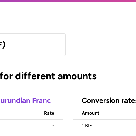
F)
 for different amounts
urundian Franc
Conversion rate
Rate
Amount
-
1
BIF