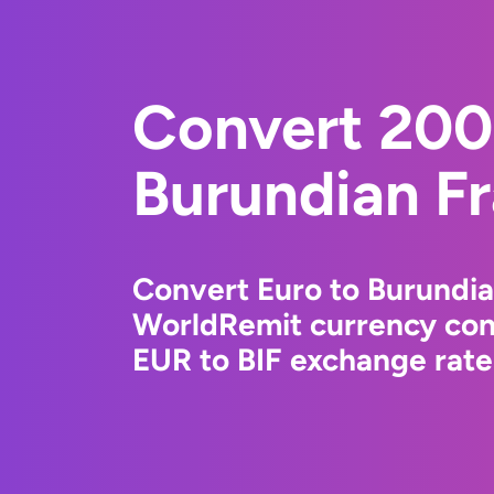
Convert 200
Burundian F
Convert Euro to Burundia
WorldRemit currency conv
EUR to BIF exchange rates