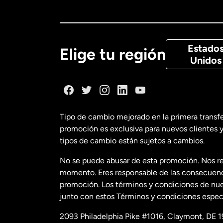
Canadá
Eng
Canadá
Fra
Estado
Elige tu región
Unidos
Dinamarca
España
Tipo de cambio mejorado en la primera transf
promoción es exclusiva para nuevos clientes y
Estados Uni
tipos de cambio están sujetos a cambios.
No se puede abusar de esta promoción. Nos re
Estados Uni
momento. Eres responsable de las consecuencia
promoción. Los términos y condiciones de nues
junto con estos Términos y condiciones especí
Francia
2093 Philadelphia Pike #1016, Claymont, DE 1