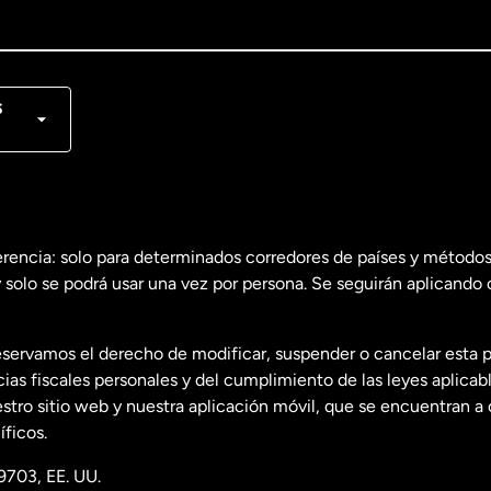
lish
nçais
s
erencia: solo para determinados corredores de países y métodos
 solo se podrá usar una vez por persona. Se seguirán aplicando 
dos
English
servamos el derecho de modificar, suspender o cancelar esta 
dos
Español
s fiscales personales y del cumplimiento de las leyes aplicab
tro sitio web y nuestra aplicación móvil, que se encuentran a 
ficos.
9703, EE. UU.