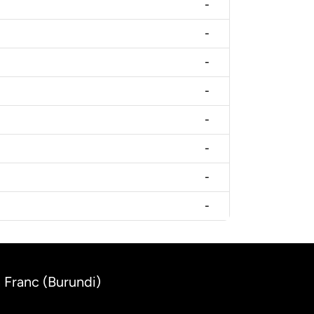
-
-
-
-
-
-
-
-
 Franc (Burundi)