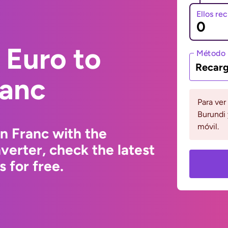
Ellos re
 Euro to
Método 
Recarg
ranc
Para ver
Burundi 
móvil.
n Franc with the
erter, check the latest
 for free.