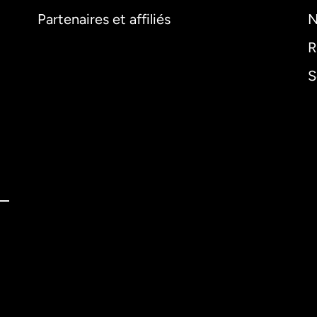
Partenaires et affiliés
N
R
S