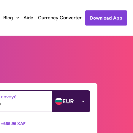
Blog
Aide
Currency Converter
Download App
 envoyé
EUR
 =
655.96 XAF