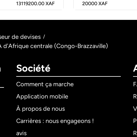
13119200.00 XAF
20000
XAF
seur de devises
/
 d'Afrique centrale (Congo-Brazzaville)
n
Société
Comment ça marche
Application mobile
R
À propos de nous
V
Carrières : nous engageons !
P
avis
R