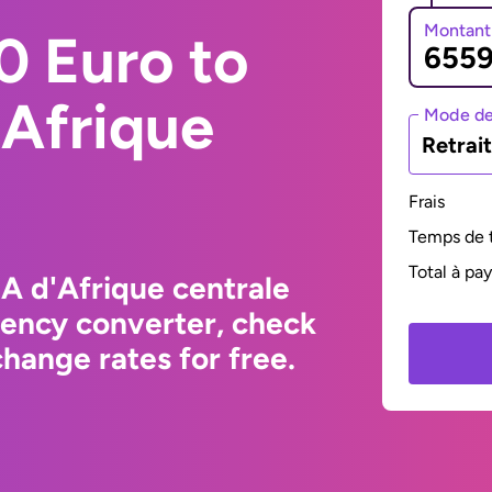
Montant
0 Euro to
'Afrique
Mode de
Retrai
Frais
Temps de t
Total à pa
A d'Afrique centrale
rency converter, check
hange rates for free.