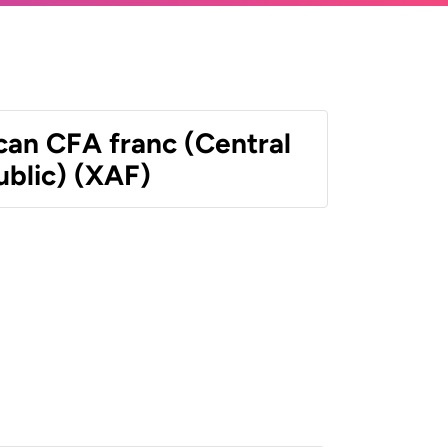
can CFA franc (Central
ublic) (XAF)