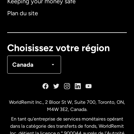
Keeping your money safe
Allemagne
Plan du site
Australie
Canada
English
Choisissez votre région
Canada
Français
Canada
Danemark
Espagne
WorldRemit Inc., 2 Bloor St W, Suite 700, Toronto, ON,
M4W 3E2, Canada.
États-Unis
English
En tant qu'entreprise de services monétaires opérant
dans la catégorie des transferts de fonds, WorldRemit
États-Unis
Español
Inc. détient la licence n ° 900044 auprès de l'Autorité