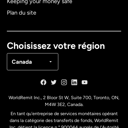
Keeping your money safe
Allemagne
Plan du site
Australie
Canada
English
Choisissez votre région
Canada
Français
Canada
Danemark
Espagne
WorldRemit Inc., 2 Bloor St W, Suite 700, Toronto, ON,
M4W 3E2, Canada.
États-Unis
English
En tant qu'entreprise de services monétaires opérant
dans la catégorie des transferts de fonds, WorldRemit
États-Unis
Español
Inc. détient la licence n ° 900044 auprès de l'Autorité