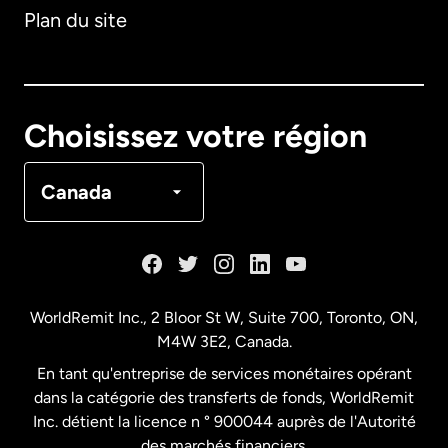
Plan du site
Australie
Canada
English
Choisissez votre région
Canada
Français
Canada
Danemark
Espagne
WorldRemit Inc., 2 Bloor St W, Suite 700, Toronto, ON,
M4W 3E2, Canada.
États-Unis
English
En tant qu'entreprise de services monétaires opérant
dans la catégorie des transferts de fonds, WorldRemit
États-Unis
Español
Inc. détient la licence n ° 900044 auprès de l'Autorité
des marchés financiers.