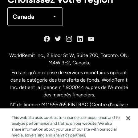
Canada
Français
Canada
Danemark
Espagne
WorldRemit Inc., 2 Bloor St W, Suite 700, Toronto, ON,
M4W 3E2, Canada.
États-Unis
English
En tant qu'entreprise de services monétaires opérant
dans la catégorie des transferts de fonds, WorldRemit
États-Unis
Español
Inc. détient la licence n ° 900044 auprès de l'Autorité
des marchés financiers.
N° de licence M11556765 FINTRAC (Centre d'analyse
France
des opérations et déclarations financières du Canada)
This website uses cookies to enhance user experience and to
analyze performance and traffic on our website. We also
Malaisie
share information about your use of our site with our social
media, advertising and analytics partners.