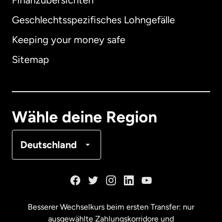
Finanzübersichten
Geschlechtsspezifisches Lohngefälle
Keeping your money safe
Australien
Sitemap
Dänemark
Deutschland
Wähle deine Region
Frankreich
Deutschland
Kanada
English
Kanada
Français
Besserer Wechselkurs beim ersten Transfer: nur
ausgewählte Zahlungskorridore und