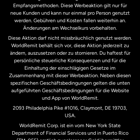
Malaysia
Empfangsmethoden. Diese Werbeaktion gilt nur für
neue Kunden und kann nur einmal pro Person genutzt
werden. Gebühren und Kosten fallen weiterhin an.
Neuseeland
Änderungen am Wechselkurs vorbehalten.
Diese Aktion darf nicht missbräuchlich genutzt werden.
Niederlande
WorldRemit behält sich vor, diese Aktion jederzeit zu
ändern, auszusetzen oder zu stornieren. Du haftest für
persönliche steuerliche Konsequenzen und für die
Schweden
Einhaltung der einschlägigen Gesetze im
Zusammenhang mit dieser Werbeaktion. Neben diesen
Spanien
spezifischen Geschäftsbedingungen gelten die unten
aufgeführten Geschäftsbedingungen für die Website
und App von WorldRemit.
Vereinigte Staaten
English
2093 Philadelphia Pike #1016, Claymont, DE 19703,
USA.
Vereinigte Staaten
Español
WorldRemit Corp. ist ein vom New York State
Department of Financial Services und in Puerto Rico
Vereinigtes Königreich