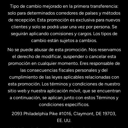
España
Tipo de cambio mejorado en la primera transferencia:
solo para determinados corredores de países y métodos
Estados Unidos
English
de recepción. Esta promoción es exclusiva para nuevos
clientes y solo se podrá usar una vez por persona. Se
seguirán aplicando comisiones y cargos. Los tipos de
Estados Unidos
Español
cambio están sujetos a cambios.
No se puede abusar de esta promoción. Nos reservamos
Francia
el derecho de modificar, suspender o cancelar esta
promoción en cualquier momento. Eres responsable de
las consecuencias fiscales personales y del
Malasia
cumplimiento de las leyes aplicables relacionadas con
esta promoción. Los términos y condiciones de nuestro
Nueva Zelanda
sitio web y nuestra aplicación móvil, que se encuentran
a continuación, se aplican junto con estos Términos y
condiciones específicos.
Países Bajos
2093 Philadelphia Pike #1016, Claymont, DE 19703,
EE. UU.
Reino Unido