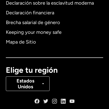
Declaración sobre la esclavitud moderna
Internacional
English
Declaración financiera
Brecha salarial de género
Keeping your money safe
Alemania
Mapa de Sitio
Australia
Canadá
English
Elige tu región
Canadá
Français
Estados
Unidos
Dinamarca