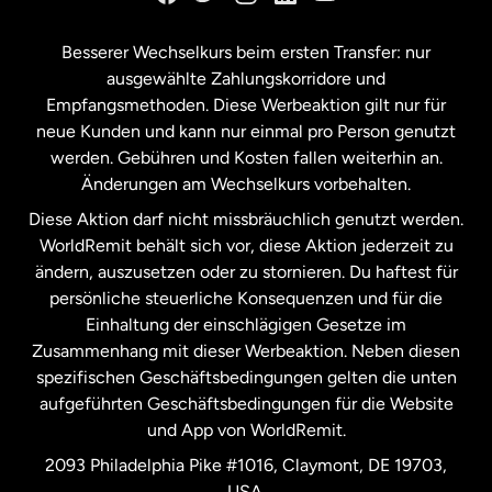
Kanada
Français
Besserer Wechselkurs beim ersten Transfer: nur
ausgewählte Zahlungskorridore und
Malaysia
Empfangsmethoden. Diese Werbeaktion gilt nur für
neue Kunden und kann nur einmal pro Person genutzt
werden. Gebühren und Kosten fallen weiterhin an.
Neuseeland
Änderungen am Wechselkurs vorbehalten.
Diese Aktion darf nicht missbräuchlich genutzt werden.
Niederlande
WorldRemit behält sich vor, diese Aktion jederzeit zu
ändern, auszusetzen oder zu stornieren. Du haftest für
persönliche steuerliche Konsequenzen und für die
Schweden
Einhaltung der einschlägigen Gesetze im
Zusammenhang mit dieser Werbeaktion. Neben diesen
Spanien
spezifischen Geschäftsbedingungen gelten die unten
aufgeführten Geschäftsbedingungen für die Website
und App von WorldRemit.
Vereinigte Staaten
English
2093 Philadelphia Pike #1016, Claymont, DE 19703,
USA.