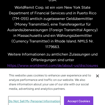
Vereinigte Staaten
Español
WorldRemit Corp. ist ein vom New York State
Department of Financial Services und in Puerto Rico
Vereinigtes Königreich
(TM-055) amtlich zugelassener Geldübermittler
(Money Transmitter), eine Transferagentur für
Auslandsüberweisungen (Foreign Transmittal Agency)
in Massachusetts und ein Währungsübermittler
(Currency Transmitter) in Rhode Island. NMLS Nr.
1179663.
Weitere Informationen zu amtlichen Zulassungen und
Offenlegungen sind unter
https://www.worldremit.com/de/about-us/disclosures
nachzulesen.
This website uses cookies to enhance user experience and to
analyze performance and traffic on our website. We also
share information about your use of our site with our social
media, advertising and analytics partners.
© WorldRemit 2024
Do Not Sell My Personal Information
Accept Cookies