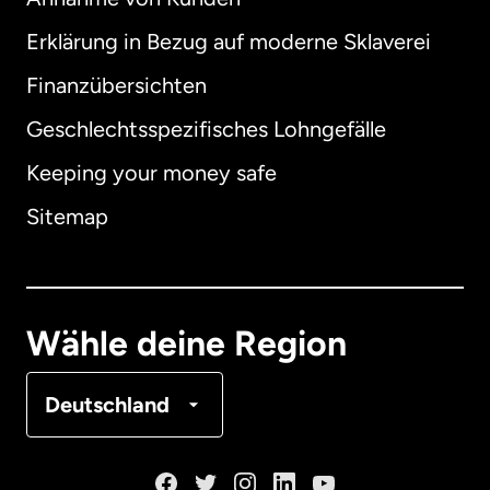
Erklärung in Bezug auf moderne Sklaverei
International
English
Finanzübersichten
Geschlechtsspezifisches Lohngefälle
Keeping your money safe
Australien
Sitemap
Dänemark
Deutschland
Wähle deine Region
Frankreich
Deutschland
Kanada
English