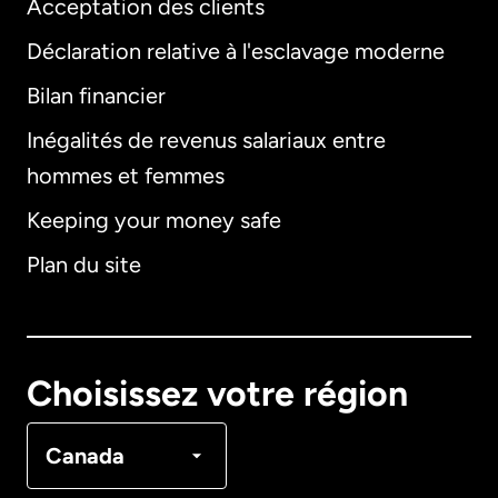
Acceptation des clients
Déclaration relative à l'esclavage moderne
Bilan financier
International
English
Inégalités de revenus salariaux entre
hommes et femmes
Keeping your money safe
Allemagne
Plan du site
Australie
Canada
English
Choisissez votre région
Canada
Français
Canada