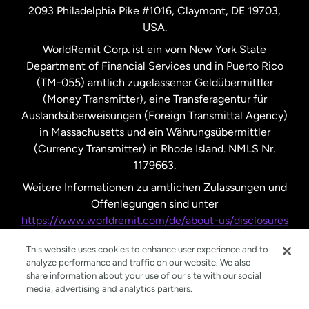
2093 Philadelphia Pike #1016, Claymont, DE 19703,
USA.
Vereinigte Staaten
Español
WorldRemit Corp. ist ein vom New York State
Department of Financial Services und in Puerto Rico
Vereinigtes Königreich
(TM-055) amtlich zugelassener Geldübermittler
(Money Transmitter), eine Transferagentur für
Auslandsüberweisungen (Foreign Transmittal Agency)
in Massachusetts und ein Währungsübermittler
(Currency Transmitter) in Rhode Island. NMLS Nr.
1179663.
Weitere Informationen zu amtlichen Zulassungen und
Offenlegungen sind unter
https://www.worldremit.com/de/about-us/disclosures
nachzulesen.
This website uses cookies to enhance user experience and to
analyze performance and traffic on our website. We also
share information about your use of our site with our social
media, advertising and analytics partners.