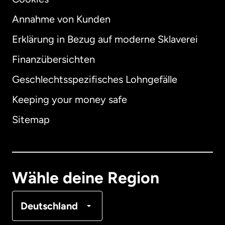
Annahme von Kunden
Erklärung in Bezug auf moderne Sklaverei
International
English
Finanzübersichten
Geschlechtsspezifisches Lohngefälle
Keeping your money safe
Australien
Sitemap
Dänemark
Deutschland
Wähle deine Region
Frankreich
Deutschland