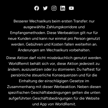
Kanada
English
Kanada
Français
Besserer Wechselkurs beim ersten Transfer: nur
ausgewählte Zahlungskorridore und
Malaysia
Empfangsmethoden. Diese Werbeaktion gilt nur für
neue Kunden und kann nur einmal pro Person genutzt
werden. Gebühren und Kosten fallen weiterhin an.
Neuseeland
Änderungen am Wechselkurs vorbehalten.
Diese Aktion darf nicht missbräuchlich genutzt werden.
Niederlande
WorldRemit behält sich vor, diese Aktion jederzeit zu
ändern, auszusetzen oder zu stornieren. Du haftest für
persönliche steuerliche Konsequenzen und für die
Schweden
Einhaltung der einschlägigen Gesetze im
Zusammenhang mit dieser Werbeaktion. Neben diesen
Spanien
spezifischen Geschäftsbedingungen gelten die unten
aufgeführten Geschäftsbedingungen für die Website
und App von WorldRemit.
Vereinigte Staaten
English