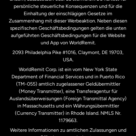
persönliche steuerliche Konsequenzen und für die
Schweden
Einhaltung der einschlägigen Gesetze im
Zusammenhang mit dieser Werbeaktion. Neben diesen
Spanien
spezifischen Geschäftsbedingungen gelten die unten
aufgeführten Geschäftsbedingungen für die Website
und App von WorldRemit.
Vereinigte Staaten
English
2093 Philadelphia Pike #1016, Claymont, DE 19703,
USA.
Vereinigte Staaten
Español
WorldRemit Corp. ist ein vom New York State
Department of Financial Services und in Puerto Rico
Vereinigtes Königreich
(TM-055) amtlich zugelassener Geldübermittler
(Money Transmitter), eine Transferagentur für
Auslandsüberweisungen (Foreign Transmittal Agency)
in Massachusetts und ein Währungsübermittler
(Currency Transmitter) in Rhode Island. NMLS Nr.
1179663.
Weitere Informationen zu amtlichen Zulassungen und