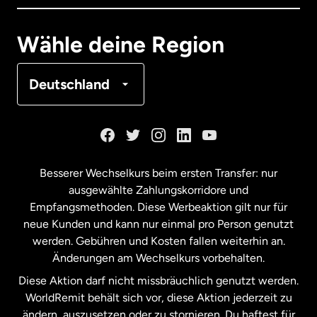
Deutschland
Wähle deine Region
Frankreich
Deutschland
Kanada
English
Kanada
Français
Besserer Wechselkurs beim ersten Transfer: nur
ausgewählte Zahlungskorridore und
Malaysia
Empfangsmethoden. Diese Werbeaktion gilt nur für
neue Kunden und kann nur einmal pro Person genutzt
werden. Gebühren und Kosten fallen weiterhin an.
Neuseeland
Änderungen am Wechselkurs vorbehalten.
Diese Aktion darf nicht missbräuchlich genutzt werden.
Niederlande
WorldRemit behält sich vor, diese Aktion jederzeit zu
ändern, auszusetzen oder zu stornieren. Du haftest für