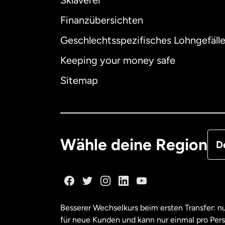
Finanzübersichten
Geschlechtsspezifisches Lohngefäll
Aus
Keeping your money safe
Dä
Sitemap
Deu
Fra
Wähle deine Region
D
Ka
Ka
Besserer Wechselkurs beim ersten Transfer: 
für neue Kunden und kann nur einmal pro Per