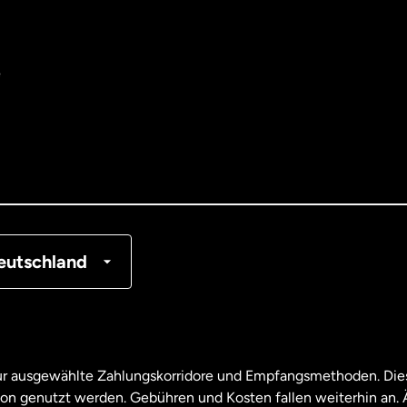
e
tralien
nemark
tschland
nkreich
eutschland
nada
English
nada
Français
nur ausgewählte Zahlungskorridore und Empfangsmethoden. Dies
son genutzt werden. Gebühren und Kosten fallen weiterhin an