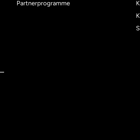
Partnerprogramme
K
K
S
ernational
English