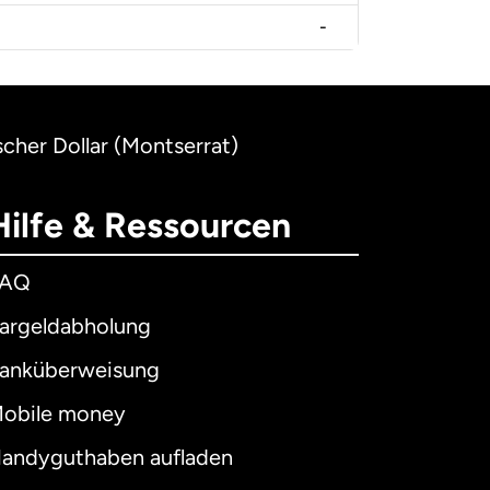
-
scher Dollar (Montserrat)
Hilfe & Ressourcen
FAQ
argeldabholung
anküberweisung
obile money
andyguthaben aufladen