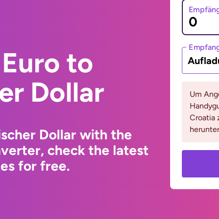
Empfäng
Empfan
Euro to
Auflad
er Dollar
Um Ange
Handygu
Croatia 
herunter
scher Dollar with the
erter, check the latest
s for free.