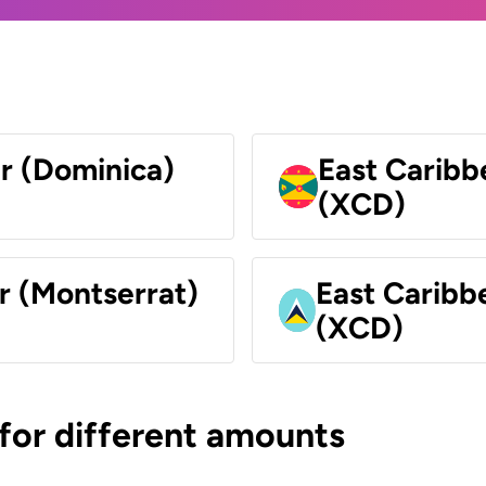
ar (Dominica)
East Caribb
(XCD)
r (Montserrat)
East Caribbe
(XCD)
 for different amounts