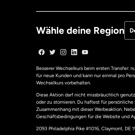
Deu
Fra
Wähle deine Region
D
Ka
Ka
Besserer Wechselkurs beim ersten Transfer: 
für neue Kunden und kann nur einmal pro Per
Mal
Wechselkurs vorbehalten.
Diese Aktion darf nicht missbräuchlich genutz
Ne
oder zu stornieren. Du haftest für persönlich
Zusammenhang mit dieser Werbeaktion. Neben
Geschäftsbedingungen für die Website und A
Nie
2093 Philadelphia Pike #1016, Claymont, DE 