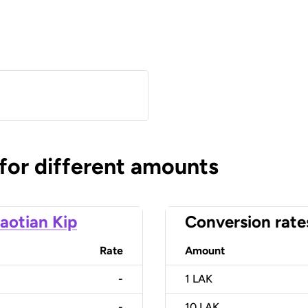
 for different amounts
aotian Kip
Conversion rate
Rate
Amount
-
1
LAK
-
10
LAK