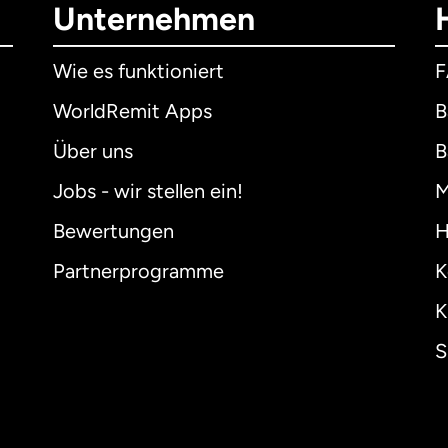
Unternehmen
Wie es funktioniert
WorldRemit Apps
B
Über uns
B
Jobs - wir stellen ein!
M
Bewertungen
H
Partnerprogramme
K
K
S