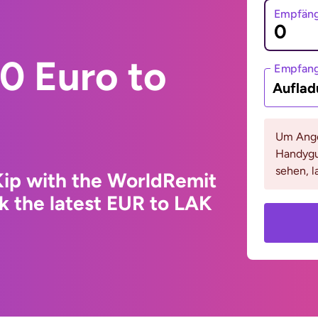
Empfäng
0 Euro to
Empfan
Auflad
Um Ange
Handygu
sehen, l
Kip with the WorldRemit
k the latest EUR to LAK