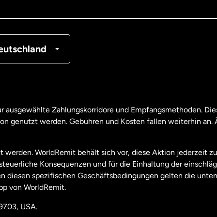
tschland
nkreich
eutschland
nada
English
nada
Français
nur ausgewählte Zahlungskorridore und Empfangsmethoden. Dies
son genutzt werden. Gebühren und Kosten fallen weiterhin an
aysia
t werden. WorldRemit behält sich vor, diese Aktion jederzeit z
useeland
e steuerliche Konsequenzen und für die Einhaltung der einschl
 diesen spezifischen Geschäftsbedingungen gelten die unten
pp von WorldRemit.
derlande
19703, USA.