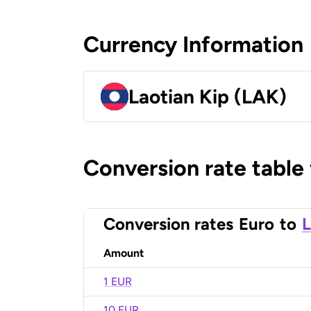
Currency Information
Laotian Kip (LAK)
Conversion rate table
Conversion rates
Euro
to
L
Amount
1 EUR
10 EUR