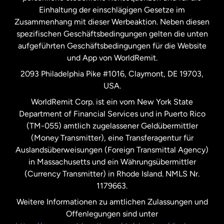
Einhaltung der einschlägigen Gesetze im
Zusammenhang mit dieser Werbeaktion. Neben diesen
Spanien
spezifischen Geschäftsbedingungen gelten die unten
aufgeführten Geschäftsbedingungen für die Website
und App von WorldRemit.
Vereinigte Staaten
English
2093 Philadelphia Pike #1016, Claymont, DE 19703,
USA.
Vereinigte Staaten
Español
WorldRemit Corp. ist ein vom New York State
Department of Financial Services und in Puerto Rico
Vereinigtes Königreich
(TM-055) amtlich zugelassener Geldübermittler
(Money Transmitter), eine Transferagentur für
Auslandsüberweisungen (Foreign Transmittal Agency)
in Massachusetts und ein Währungsübermittler
(Currency Transmitter) in Rhode Island. NMLS Nr.
1179663.
Weitere Informationen zu amtlichen Zulassungen und
Offenlegungen sind unter