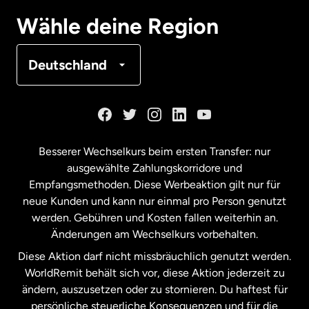
Deutschland
Wähle deine Region
Frankreich
Deutschland
Kanada
English
Kanada
Français
Besserer Wechselkurs beim ersten Transfer: nur
ausgewählte Zahlungskorridore und
Malaysia
Empfangsmethoden. Diese Werbeaktion gilt nur für
neue Kunden und kann nur einmal pro Person genutzt
werden. Gebühren und Kosten fallen weiterhin an.
Neuseeland
Änderungen am Wechselkurs vorbehalten.
Diese Aktion darf nicht missbräuchlich genutzt werden.
Niederlande
WorldRemit behält sich vor, diese Aktion jederzeit zu
ändern, auszusetzen oder zu stornieren. Du haftest für
persönliche steuerliche Konsequenzen und für die
Schweden