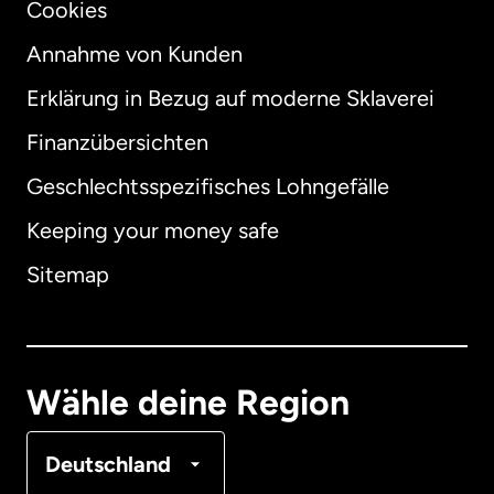
Cookies
Annahme von Kunden
Erklärung in Bezug auf moderne Sklaverei
International
English
Finanzübersichten
Geschlechtsspezifisches Lohngefälle
Keeping your money safe
Australien
Sitemap
Dänemark
Deutschland
Wähle deine Region
Frankreich
Deutschland