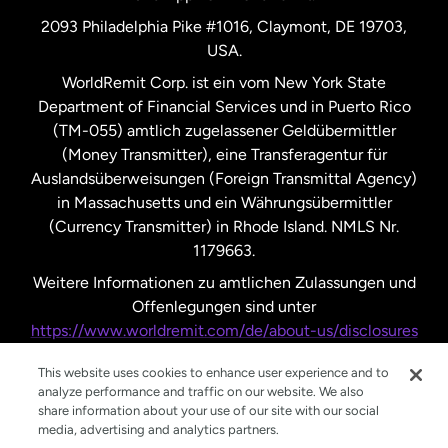
Vereinigte Staaten
English
2093 Philadelphia Pike #1016, Claymont, DE 19703,
USA.
Vereinigte Staaten
Español
WorldRemit Corp. ist ein vom New York State
Department of Financial Services und in Puerto Rico
Vereinigtes Königreich
(TM-055) amtlich zugelassener Geldübermittler
(Money Transmitter), eine Transferagentur für
Auslandsüberweisungen (Foreign Transmittal Agency)
in Massachusetts und ein Währungsübermittler
(Currency Transmitter) in Rhode Island. NMLS Nr.
1179663.
Weitere Informationen zu amtlichen Zulassungen und
Offenlegungen sind unter
https://www.worldremit.com/de/about-us/disclosures
nachzulesen.
This website uses cookies to enhance user experience and to
analyze performance and traffic on our website. We also
share information about your use of our site with our social
media, advertising and analytics partners.