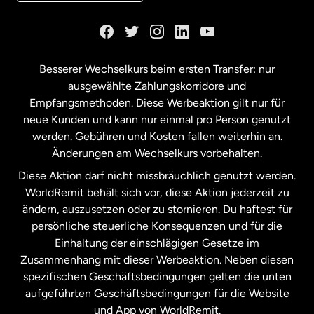
Kanada
English
Kanada
Français
Besserer Wechselkurs beim ersten Transfer: nur
ausgewählte Zahlungskorridore und
Malaysia
Empfangsmethoden. Diese Werbeaktion gilt nur für
neue Kunden und kann nur einmal pro Person genutzt
werden. Gebühren und Kosten fallen weiterhin an.
Neuseeland
Änderungen am Wechselkurs vorbehalten.
Diese Aktion darf nicht missbräuchlich genutzt werden.
Niederlande
WorldRemit behält sich vor, diese Aktion jederzeit zu
ändern, auszusetzen oder zu stornieren. Du haftest für
persönliche steuerliche Konsequenzen und für die
Schweden
Einhaltung der einschlägigen Gesetze im
Zusammenhang mit dieser Werbeaktion. Neben diesen
Spanien
spezifischen Geschäftsbedingungen gelten die unten
aufgeführten Geschäftsbedingungen für die Website
und App von WorldRemit.