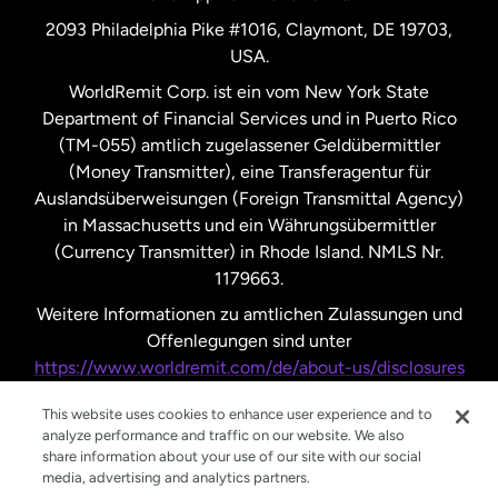
Vereinigte Staaten
English
2093 Philadelphia Pike #1016, Claymont, DE 19703,
USA.
Vereinigte Staaten
Español
WorldRemit Corp. ist ein vom New York State
Department of Financial Services und in Puerto Rico
Vereinigtes Königreich
(TM-055) amtlich zugelassener Geldübermittler
(Money Transmitter), eine Transferagentur für
Auslandsüberweisungen (Foreign Transmittal Agency)
in Massachusetts und ein Währungsübermittler
(Currency Transmitter) in Rhode Island. NMLS Nr.
1179663.
Weitere Informationen zu amtlichen Zulassungen und
Offenlegungen sind unter
https://www.worldremit.com/de/about-us/disclosures
nachzulesen.
This website uses cookies to enhance user experience and to
analyze performance and traffic on our website. We also
share information about your use of our site with our social
media, advertising and analytics partners.