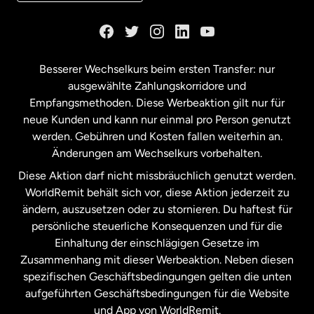
Kanada
English
Kanada
Français
Besserer Wechselkurs beim ersten Transfer: nur
ausgewählte Zahlungskorridore und
Malaysia
Empfangsmethoden. Diese Werbeaktion gilt nur für
neue Kunden und kann nur einmal pro Person genutzt
werden. Gebühren und Kosten fallen weiterhin an.
Neuseeland
Änderungen am Wechselkurs vorbehalten.
Diese Aktion darf nicht missbräuchlich genutzt werden.
Niederlande
WorldRemit behält sich vor, diese Aktion jederzeit zu
ändern, auszusetzen oder zu stornieren. Du haftest für
persönliche steuerliche Konsequenzen und für die
Schweden
Einhaltung der einschlägigen Gesetze im
Zusammenhang mit dieser Werbeaktion. Neben diesen
Spanien
spezifischen Geschäftsbedingungen gelten die unten
aufgeführten Geschäftsbedingungen für die Website
und App von WorldRemit.