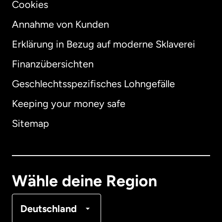
Cookies
Annahme von Kunden
Erklärung in Bezug auf moderne Sklaverei
International
English
Finanzübersichten
Geschlechtsspezifisches Lohngefälle
Keeping your money safe
Australien
Sitemap
Dänemark
Deutschland
Wähle deine Region
Frankreich
Deutschland