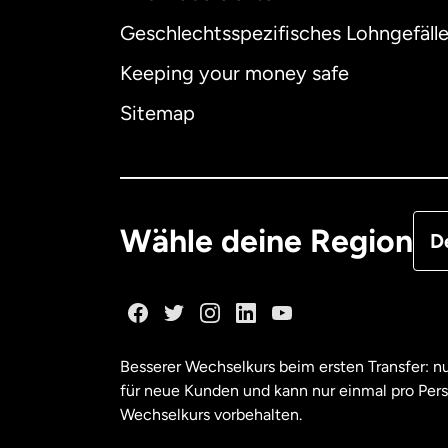
Geschlechtsspezifisches Lohngefäll
Aus
Keeping your money safe
Dä
Sitemap
Deu
Fra
Wähle deine Region
D
Ka
Ka
Besserer Wechselkurs beim ersten Transfer: 
für neue Kunden und kann nur einmal pro Per
Mal
Wechselkurs vorbehalten.