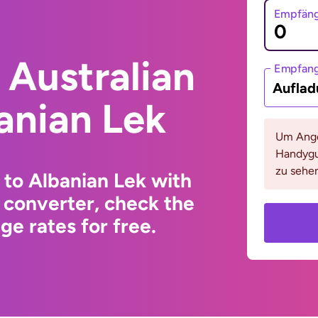
Empfäng
 Australian
Empfan
Auflad
banian Lek
Um Ange
Handygu
zu sehen
 to Albanian Lek with
 converter, check the
e rates for free.