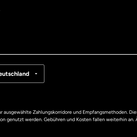
e
tralien
nemark
tschland
nkreich
eutschland
nada
English
nada
Français
nur ausgewählte Zahlungskorridore und Empfangsmethoden. Dies
son genutzt werden. Gebühren und Kosten fallen weiterhin an
aysia