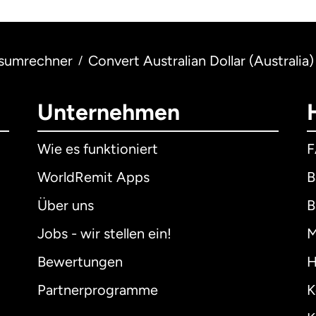
sumrechner
Convert Australian Dollar (Australia)
/
Unternehmen
Wie es funktioniert
WorldRemit Apps
B
Über uns
B
Jobs - wir stellen ein!
M
Bewertungen
H
Partnerprogramme
K