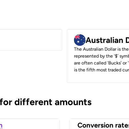
Australian 
The Australian Dollar is the
represented by the ‘$’ symb
are often called ‘Bucks’ or
is the fifth most traded cu
 for different amounts
n
Conversion rate