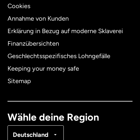
Cookies
Annahme von Kunden
Erklärung in Bezug auf moderne Sklaverei
International
English
Finanzübersichten
Geschlechtsspezifisches Lohngefälle
Keeping your money safe
Australien
Sitemap
Dänemark
Deutschland
Wähle deine Region
Frankreich
Deutschland