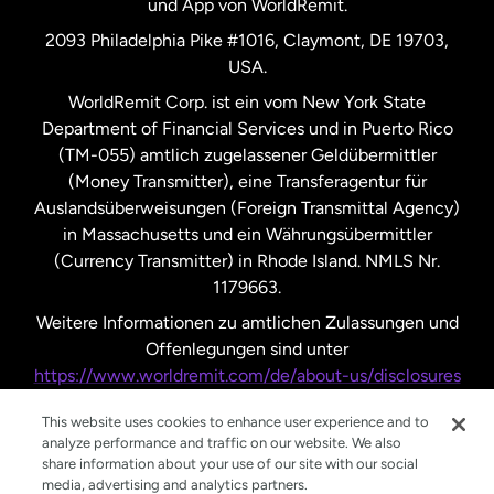
und App von WorldRemit.
Vereinigte Staaten
English
2093 Philadelphia Pike #1016, Claymont, DE 19703,
USA.
Vereinigte Staaten
Español
WorldRemit Corp. ist ein vom New York State
Department of Financial Services und in Puerto Rico
Vereinigtes Königreich
(TM-055) amtlich zugelassener Geldübermittler
(Money Transmitter), eine Transferagentur für
Auslandsüberweisungen (Foreign Transmittal Agency)
in Massachusetts und ein Währungsübermittler
(Currency Transmitter) in Rhode Island. NMLS Nr.
1179663.
Weitere Informationen zu amtlichen Zulassungen und
Offenlegungen sind unter
https://www.worldremit.com/de/about-us/disclosures
nachzulesen.
This website uses cookies to enhance user experience and to
analyze performance and traffic on our website. We also
share information about your use of our site with our social
media, advertising and analytics partners.