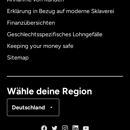
Erklärung in Bezug auf moderne Sklaverei
International
English
Finanzübersichten
Geschlechtsspezifisches Lohngefälle
Keeping your money safe
Australien
Sitemap
Dänemark
Deutschland
Wähle deine Region
Frankreich
Deutschland
Kanada
English