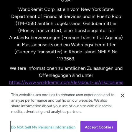
Vereinigte Staaten
Español
WorldRemit Corp. ist ein vom New York State
Department of Financial Services und in Puerto Rico
Vereinigtes Königreich
(TM-055) amtlich zugelassener Geldübermittler
(Money Transmitter), eine Transferagentur für
Auslandsüberweisungen (Foreign Transmittal Agency)
in Massachusetts und ein Währungsübermittler
(Currency Transmitter) in Rhode Island. NMLS Nr.
1179663.
Weitere Informationen zu amtlichen Zulassungen und
Offenlegungen sind unter
https://www.worldremit.com/de/about-us/disclosures
nachzulesen.
This website uses cookies to enhance user experience and to
analyze performance and traffic on our website. We also
share information about your use of our site with our social
media, advertising and analytics partners.
© WorldRemit 2024
Do Not Sell My Personal Information
Accept Cookies