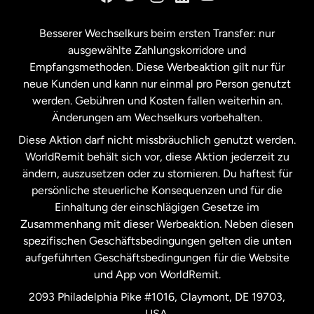
Kanada
Français
Besserer Wechselkurs beim ersten Transfer: nur
ausgewählte Zahlungskorridore und
Malaysia
Empfangsmethoden. Diese Werbeaktion gilt nur für
neue Kunden und kann nur einmal pro Person genutzt
werden. Gebühren und Kosten fallen weiterhin an.
Neuseeland
Änderungen am Wechselkurs vorbehalten.
Diese Aktion darf nicht missbräuchlich genutzt werden.
Niederlande
WorldRemit behält sich vor, diese Aktion jederzeit zu
ändern, auszusetzen oder zu stornieren. Du haftest für
persönliche steuerliche Konsequenzen und für die
Schweden
Einhaltung der einschlägigen Gesetze im
Zusammenhang mit dieser Werbeaktion. Neben diesen
Spanien
spezifischen Geschäftsbedingungen gelten die unten
aufgeführten Geschäftsbedingungen für die Website
und App von WorldRemit.
Vereinigte Staaten
English
2093 Philadelphia Pike #1016, Claymont, DE 19703,
USA.