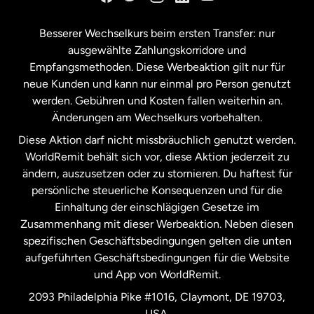
Kanada
Français
Besserer Wechselkurs beim ersten Transfer: nur
ausgewählte Zahlungskorridore und
Malaysia
Empfangsmethoden. Diese Werbeaktion gilt nur für
neue Kunden und kann nur einmal pro Person genutzt
werden. Gebühren und Kosten fallen weiterhin an.
Neuseeland
Änderungen am Wechselkurs vorbehalten.
Diese Aktion darf nicht missbräuchlich genutzt werden.
Niederlande
WorldRemit behält sich vor, diese Aktion jederzeit zu
ändern, auszusetzen oder zu stornieren. Du haftest für
persönliche steuerliche Konsequenzen und für die
Schweden
Einhaltung der einschlägigen Gesetze im
Zusammenhang mit dieser Werbeaktion. Neben diesen
Spanien
spezifischen Geschäftsbedingungen gelten die unten
aufgeführten Geschäftsbedingungen für die Website
und App von WorldRemit.
Vereinigte Staaten
English
2093 Philadelphia Pike #1016, Claymont, DE 19703,
USA.