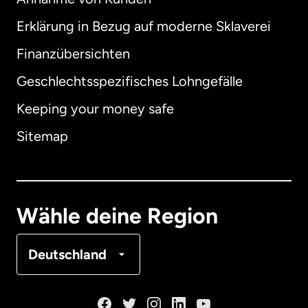
Erklärung in Bezug auf moderne Sklaverei
International
English
Finanzübersichten
Geschlechtsspezifisches Lohngefälle
Keeping your money safe
Australien
Sitemap
Dänemark
Deutschland
Wähle deine Region
Frankreich
Deutschland
Kanada
English