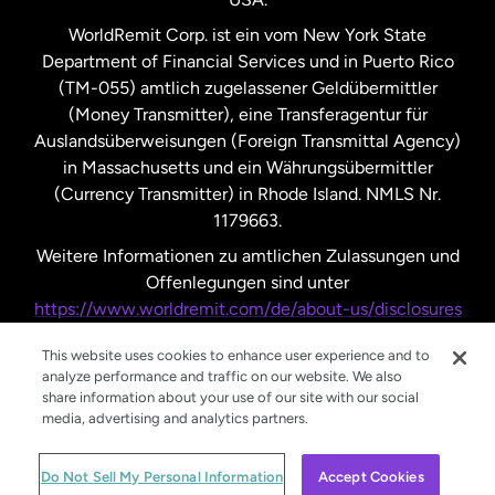
Vereinigte Staaten
Español
WorldRemit Corp. ist ein vom New York State
Department of Financial Services und in Puerto Rico
Vereinigtes Königreich
(TM-055) amtlich zugelassener Geldübermittler
(Money Transmitter), eine Transferagentur für
Auslandsüberweisungen (Foreign Transmittal Agency)
in Massachusetts und ein Währungsübermittler
(Currency Transmitter) in Rhode Island. NMLS Nr.
1179663.
Weitere Informationen zu amtlichen Zulassungen und
Offenlegungen sind unter
https://www.worldremit.com/de/about-us/disclosures
nachzulesen.
This website uses cookies to enhance user experience and to
analyze performance and traffic on our website. We also
share information about your use of our site with our social
media, advertising and analytics partners.
© WorldRemit 2024
Do Not Sell My Personal Information
Accept Cookies