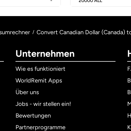
-
20000
ALL
sumrechner
Convert Canadian Dollar (Canada) to
/
Unternehmen
Wie es funktioniert
WorldRemit Apps
B
Über uns
B
Jobs - wir stellen ein!
M
Bewertungen
H
Partnerprogramme
K