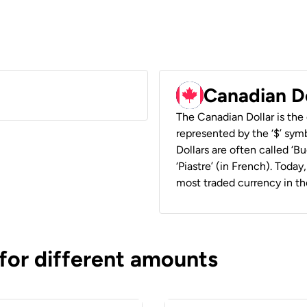
Canadian D
The Canadian Dollar is the 
represented by the ‘$’ symb
Dollars are often called ‘Bu
‘Piastre’ (in French). Toda
most traded currency in th
 for different amounts