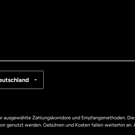
e
tralien
nemark
tschland
nkreich
eutschland
nada
English
nada
Français
nur ausgewählte Zahlungskorridore und Empfangsmethoden. Dies
son genutzt werden. Gebühren und Kosten fallen weiterhin an
aysia