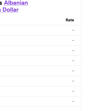
s
Albanian
 Dollar
Rate
-
-
-
-
-
-
-
-