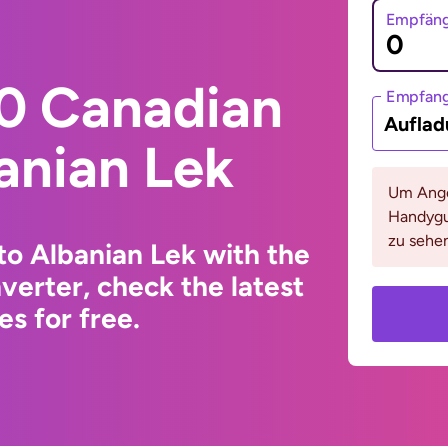
Empfäng
0 Canadian
Empfan
Auflad
banian Lek
Um Ange
Handygu
zu sehen
to Albanian Lek with the
erter, check the latest
s for free.