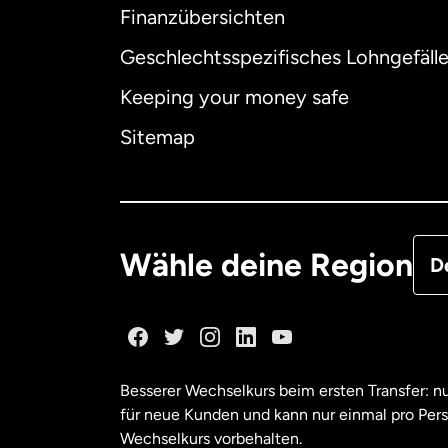
Finanzübersichten
Geschlechtsspezifisches Lohngefäll
Aus
Keeping your money safe
Dä
Sitemap
Deu
Fra
Wähle deine Region
D
Ka
Ka
Besserer Wechselkurs beim ersten Transfer: 
für neue Kunden und kann nur einmal pro Per
Mal
Wechselkurs vorbehalten.