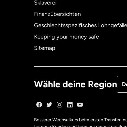
Sklaverei
Finanzübersichten
Geschlechtsspezifisches Lohngefäll
Aus
Keeping your money safe
Dä
Sitemap
Deu
Fra
Wähle deine Region
D
Ka
Ka
Besserer Wechselkurs beim ersten Transfer: 
für neue Kunden und kann nur einmal pro Per