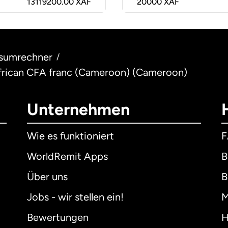
13119200.00 XAF
20000
XAF
sumrechner
/
 African CFA franc (Cameroon) (Cameroon)
Unternehmen
Wie es funktioniert
WorldRemit Apps
B
Über uns
B
Jobs - wir stellen ein!
M
Bewertungen
H