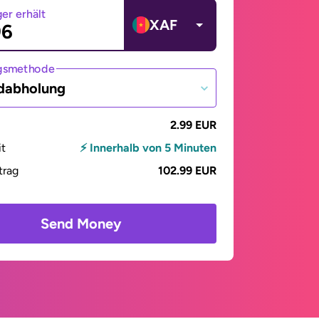
er erhält
XAF
gsmethode
dabholung
2.99 EUR
it
⚡ Innerhalb von 5 Minuten
trag
102.99 EUR
Send Money