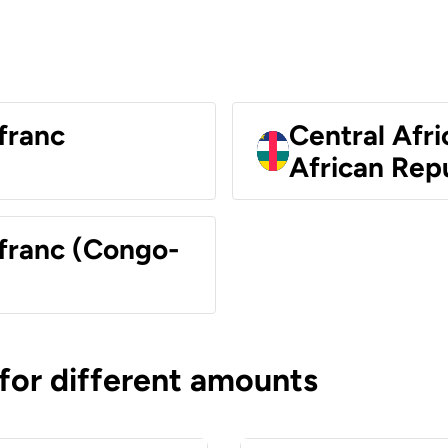
franc
Central Afri
African Rep
 franc (Congo-
 for different amounts