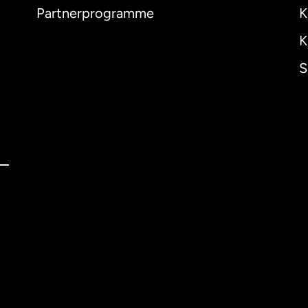
Partnerprogramme
K
K
S
ernational
English