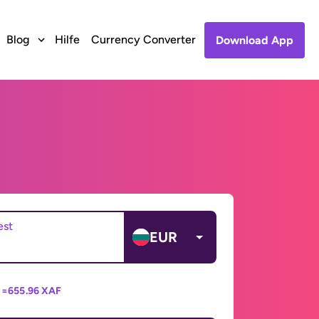
Blog
Hilfe
Currency Converter
Download App
est
EUR
 =
655.96 XAF