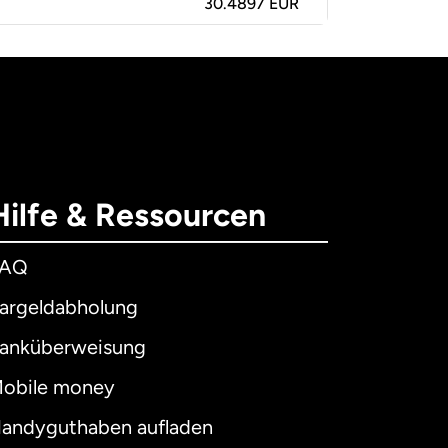
30.4897 EUR
Hilfe & Ressourcen
FAQ
argeldabholung
anküberweisung
obile money
andyguthaben aufladen