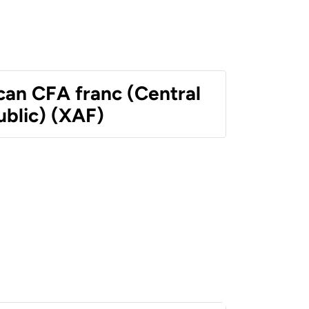
can CFA franc (Central
ublic) (XAF)