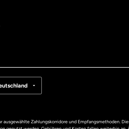
e
tralien
nemark
tschland
nkreich
eutschland
nada
English
nada
Français
nur ausgewählte Zahlungskorridore und Empfangsmethoden. Dies
son genutzt werden. Gebühren und Kosten fallen weiterhin an