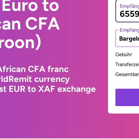
Euro to
Empfäng
ican CFA
Empfan
roon)
Bargel
Gebühr
Transferze
African CFA franc
Gesamtbe
ldRemit currency
est EUR to XAF exchange