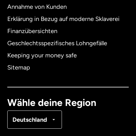
Annahme von Kunden
Erklärung in Bezug auf moderne Sklaverei
International
English
Finanzübersichten
Geschlechtsspezifisches Lohngefälle
Keeping your money safe
Australien
Sitemap
Dänemark
Deutschland
Wähle deine Region
Frankreich
Deutschland
Kanada
English