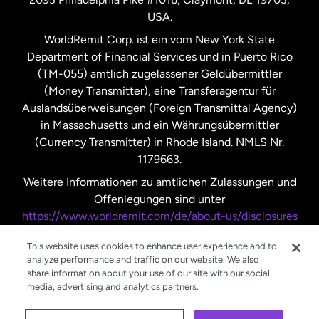
USA.
Vereinigte Staaten
Español
WorldRemit Corp. ist ein vom New York State
Department of Financial Services und in Puerto Rico
Vereinigtes Königreich
(TM-055) amtlich zugelassener Geldübermittler
(Money Transmitter), eine Transferagentur für
Auslandsüberweisungen (Foreign Transmittal Agency)
in Massachusetts und ein Währungsübermittler
(Currency Transmitter) in Rhode Island. NMLS Nr.
1179663.
Weitere Informationen zu amtlichen Zulassungen und
Offenlegungen sind unter
https://www.worldremit.com/de/about-us/disclosures
nachzulesen.
This website uses cookies to enhance user experience and to
analyze performance and traffic on our website. We also
share information about your use of our site with our social
media, advertising and analytics partners.