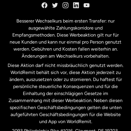
Kanada
Français
Besserer Wechselkurs beim ersten Transfer: nur
ausgewählte Zahlungskorridore und
Malaysia
Empfangsmethoden. Diese Werbeaktion gilt nur für
neue Kunden und kann nur einmal pro Person genutzt
werden. Gebühren und Kosten fallen weiterhin an.
Neuseeland
Änderungen am Wechselkurs vorbehalten.
Diese Aktion darf nicht missbräuchlich genutzt werden.
Niederlande
WorldRemit behält sich vor, diese Aktion jederzeit zu
ändern, auszusetzen oder zu stornieren. Du haftest für
persönliche steuerliche Konsequenzen und für die
Schweden
Einhaltung der einschlägigen Gesetze im
Zusammenhang mit dieser Werbeaktion. Neben diesen
Spanien
spezifischen Geschäftsbedingungen gelten die unten
aufgeführten Geschäftsbedingungen für die Website
und App von WorldRemit.
Vereinigte Staaten
English
2093 Philadelphia Pike #1016, Claymont, DE 19703,