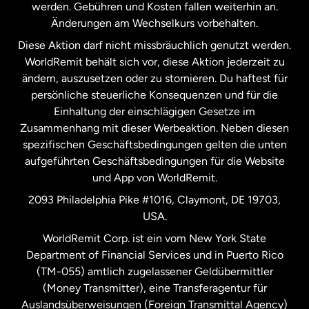
werden. Gebühren und Kosten fallen weiterhin an.
Neuseeland
Änderungen am Wechselkurs vorbehalten.
Diese Aktion darf nicht missbräuchlich genutzt werden.
Niederlande
WorldRemit behält sich vor, diese Aktion jederzeit zu
ändern, auszusetzen oder zu stornieren. Du haftest für
persönliche steuerliche Konsequenzen und für die
Schweden
Einhaltung der einschlägigen Gesetze im
Zusammenhang mit dieser Werbeaktion. Neben diesen
Spanien
spezifischen Geschäftsbedingungen gelten die unten
aufgeführten Geschäftsbedingungen für die Website
und App von WorldRemit.
Vereinigte Staaten
English
2093 Philadelphia Pike #1016, Claymont, DE 19703,
USA.
Vereinigte Staaten
Español
WorldRemit Corp. ist ein vom New York State
Department of Financial Services und in Puerto Rico
Vereinigtes Königreich
(TM-055) amtlich zugelassener Geldübermittler
(Money Transmitter), eine Transferagentur für
Auslandsüberweisungen (Foreign Transmittal Agency)