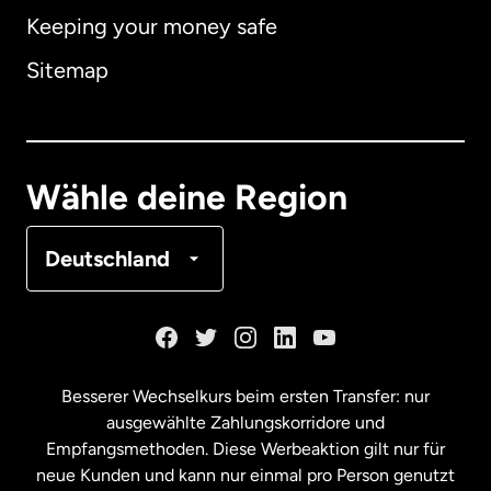
Keeping your money safe
Australien
Sitemap
Dänemark
Deutschland
Wähle deine Region
Frankreich
Deutschland
Kanada
English
Kanada
Français
Besserer Wechselkurs beim ersten Transfer: nur
ausgewählte Zahlungskorridore und
Malaysia
Empfangsmethoden. Diese Werbeaktion gilt nur für
neue Kunden und kann nur einmal pro Person genutzt