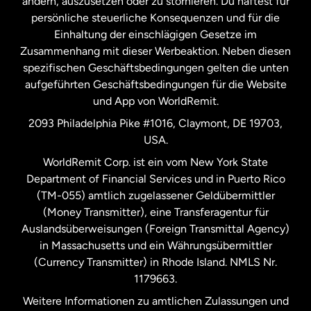
ändern, auszusetzen oder zu stornieren. Du haftest für
persönliche steuerliche Konsequenzen und für die
Schweden
Einhaltung der einschlägigen Gesetze im
Zusammenhang mit dieser Werbeaktion. Neben diesen
Spanien
spezifischen Geschäftsbedingungen gelten die unten
aufgeführten Geschäftsbedingungen für die Website
und App von WorldRemit.
Vereinigte Staaten
English
2093 Philadelphia Pike #1016, Claymont, DE 19703,
USA.
Vereinigte Staaten
Español
WorldRemit Corp. ist ein vom New York State
Department of Financial Services und in Puerto Rico
Vereinigtes Königreich
(TM-055) amtlich zugelassener Geldübermittler
(Money Transmitter), eine Transferagentur für
Auslandsüberweisungen (Foreign Transmittal Agency)
in Massachusetts und ein Währungsübermittler
(Currency Transmitter) in Rhode Island. NMLS Nr.
1179663.
Weitere Informationen zu amtlichen Zulassungen und