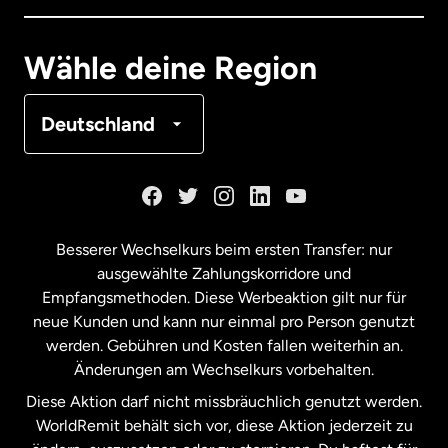
Deutschland
Wähle deine Region
Frankreich
Deutschland
Kanada
English
Kanada
Français
Besserer Wechselkurs beim ersten Transfer: nur
ausgewählte Zahlungskorridore und
Malaysia
Empfangsmethoden. Diese Werbeaktion gilt nur für
neue Kunden und kann nur einmal pro Person genutzt
werden. Gebühren und Kosten fallen weiterhin an.
Neuseeland
Änderungen am Wechselkurs vorbehalten.
Diese Aktion darf nicht missbräuchlich genutzt werden.
Niederlande
WorldRemit behält sich vor, diese Aktion jederzeit zu