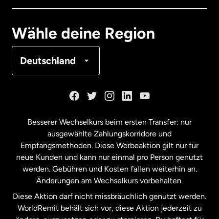
Deutschland
Wähle deine Region
Frankreich
Deutschland
Kanada
English
Kanada
Français
Besserer Wechselkurs beim ersten Transfer: nur
ausgewählte Zahlungskorridore und
Malaysia
Empfangsmethoden. Diese Werbeaktion gilt nur für
neue Kunden und kann nur einmal pro Person genutzt
werden. Gebühren und Kosten fallen weiterhin an.
Neuseeland
Änderungen am Wechselkurs vorbehalten.
Diese Aktion darf nicht missbräuchlich genutzt werden.
Niederlande
WorldRemit behält sich vor, diese Aktion jederzeit zu