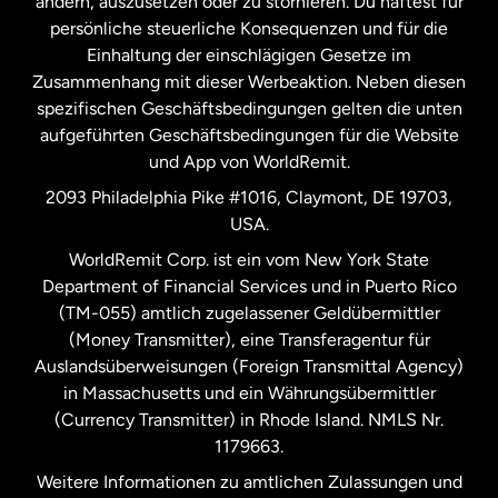
ändern, auszusetzen oder zu stornieren. Du haftest für
persönliche steuerliche Konsequenzen und für die
Schweden
Einhaltung der einschlägigen Gesetze im
Zusammenhang mit dieser Werbeaktion. Neben diesen
Spanien
spezifischen Geschäftsbedingungen gelten die unten
aufgeführten Geschäftsbedingungen für die Website
und App von WorldRemit.
Vereinigte Staaten
English
2093 Philadelphia Pike #1016, Claymont, DE 19703,
USA.
Vereinigte Staaten
Español
WorldRemit Corp. ist ein vom New York State
Department of Financial Services und in Puerto Rico
Vereinigtes Königreich
(TM-055) amtlich zugelassener Geldübermittler
(Money Transmitter), eine Transferagentur für
Auslandsüberweisungen (Foreign Transmittal Agency)
in Massachusetts und ein Währungsübermittler
(Currency Transmitter) in Rhode Island. NMLS Nr.
1179663.
Weitere Informationen zu amtlichen Zulassungen und