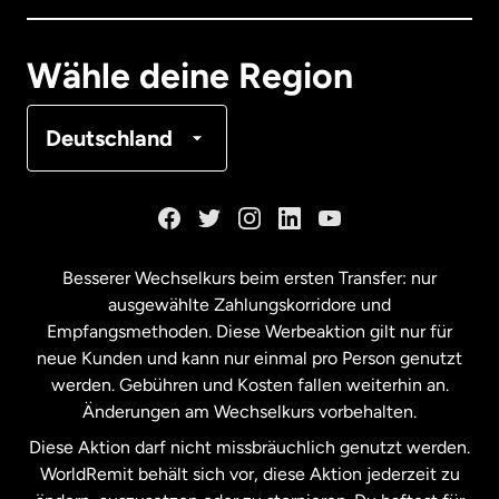
Deutschland
Wähle deine Region
Frankreich
Deutschland
Kanada
English
Kanada
Français
Besserer Wechselkurs beim ersten Transfer: nur
ausgewählte Zahlungskorridore und
Malaysia
Empfangsmethoden. Diese Werbeaktion gilt nur für
neue Kunden und kann nur einmal pro Person genutzt
werden. Gebühren und Kosten fallen weiterhin an.
Neuseeland
Änderungen am Wechselkurs vorbehalten.
Diese Aktion darf nicht missbräuchlich genutzt werden.
Niederlande
WorldRemit behält sich vor, diese Aktion jederzeit zu