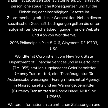
ändern, auszusetzen oder zu stornieren. Du haftest für
persönliche steuerliche Konsequenzen und für die
Schweden
Einhaltung der einschlägigen Gesetze im
Zusammenhang mit dieser Werbeaktion. Neben diesen
Spanien
spezifischen Geschäftsbedingungen gelten die unten
aufgeführten Geschäftsbedingungen für die Website
und App von WorldRemit.
Vereinigte Staaten
English
2093 Philadelphia Pike #1016, Claymont, DE 19703,
USA.
Vereinigte Staaten
Español
WorldRemit Corp. ist ein vom New York State
Department of Financial Services und in Puerto Rico
Vereinigtes Königreich
(TM-055) amtlich zugelassener Geldübermittler
(Money Transmitter), eine Transferagentur für
Auslandsüberweisungen (Foreign Transmittal Agency)
in Massachusetts und ein Währungsübermittler
(Currency Transmitter) in Rhode Island. NMLS Nr.
1179663.
Weitere Informationen zu amtlichen Zulassungen und