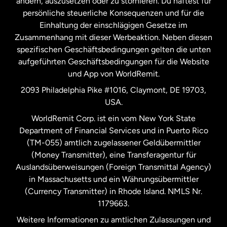
ändern, auszusetzen oder zu stornieren. Du haftest für
persönliche steuerliche Konsequenzen und für die
Schweden
Einhaltung der einschlägigen Gesetze im
Zusammenhang mit dieser Werbeaktion. Neben diesen
Spanien
spezifischen Geschäftsbedingungen gelten die unten
aufgeführten Geschäftsbedingungen für die Website
und App von WorldRemit.
Vereinigte Staaten
English
2093 Philadelphia Pike #1016, Claymont, DE 19703,
USA.
Vereinigte Staaten
Español
WorldRemit Corp. ist ein vom New York State
Department of Financial Services und in Puerto Rico
Vereinigtes Königreich
(TM-055) amtlich zugelassener Geldübermittler
(Money Transmitter), eine Transferagentur für
Auslandsüberweisungen (Foreign Transmittal Agency)
in Massachusetts und ein Währungsübermittler
(Currency Transmitter) in Rhode Island. NMLS Nr.
1179663.
Weitere Informationen zu amtlichen Zulassungen und