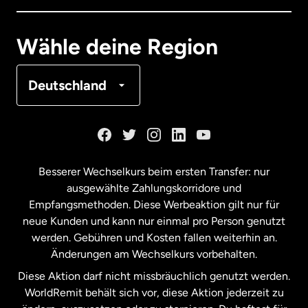
Deutschland
Wähle deine Region
Frankreich
Deutschland
Kanada
English
Kanada
Français
Besserer Wechselkurs beim ersten Transfer: nur
ausgewählte Zahlungskorridore und
Malaysia
Empfangsmethoden. Diese Werbeaktion gilt nur für
neue Kunden und kann nur einmal pro Person genutzt
werden. Gebühren und Kosten fallen weiterhin an.
Neuseeland
Änderungen am Wechselkurs vorbehalten.
Diese Aktion darf nicht missbräuchlich genutzt werden.
Niederlande
WorldRemit behält sich vor, diese Aktion jederzeit zu