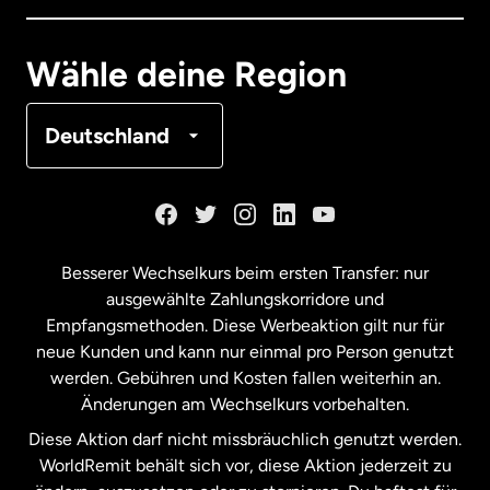
Deutschland
Wähle deine Region
Frankreich
Deutschland
Kanada
English
Kanada
Français
Besserer Wechselkurs beim ersten Transfer: nur
ausgewählte Zahlungskorridore und
Malaysia
Empfangsmethoden. Diese Werbeaktion gilt nur für
neue Kunden und kann nur einmal pro Person genutzt
werden. Gebühren und Kosten fallen weiterhin an.
Neuseeland
Änderungen am Wechselkurs vorbehalten.
Diese Aktion darf nicht missbräuchlich genutzt werden.
Niederlande
WorldRemit behält sich vor, diese Aktion jederzeit zu