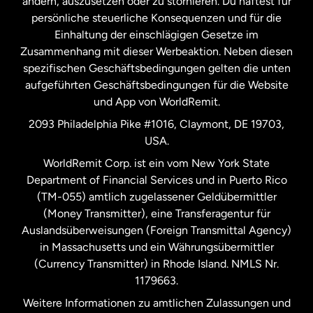
ändern, auszusetzen oder zu stornieren. Du haftest für
persönliche steuerliche Konsequenzen und für die
Schweden
Einhaltung der einschlägigen Gesetze im
Zusammenhang mit dieser Werbeaktion. Neben diesen
Spanien
spezifischen Geschäftsbedingungen gelten die unten
aufgeführten Geschäftsbedingungen für die Website
und App von WorldRemit.
Vereinigte Staaten
English
2093 Philadelphia Pike #1016, Claymont, DE 19703,
USA.
Vereinigte Staaten
Español
WorldRemit Corp. ist ein vom New York State
Department of Financial Services und in Puerto Rico
Vereinigtes Königreich
(TM-055) amtlich zugelassener Geldübermittler
(Money Transmitter), eine Transferagentur für
Auslandsüberweisungen (Foreign Transmittal Agency)
in Massachusetts und ein Währungsübermittler
(Currency Transmitter) in Rhode Island. NMLS Nr.
1179663.
Weitere Informationen zu amtlichen Zulassungen und