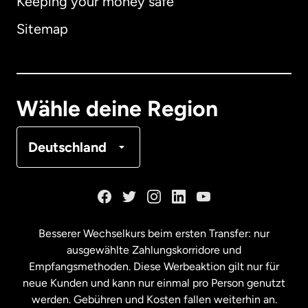
Keeping your money safe
Australien
Sitemap
Dänemark
Deutschland
Wähle deine Region
Frankreich
Deutschland
Kanada
English
Kanada
Français
Besserer Wechselkurs beim ersten Transfer: nur
ausgewählte Zahlungskorridore und
Malaysia
Empfangsmethoden. Diese Werbeaktion gilt nur für
neue Kunden und kann nur einmal pro Person genutzt
werden. Gebühren und Kosten fallen weiterhin an.
Neuseeland