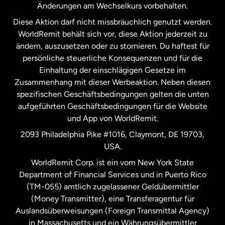
Änderungen am Wechselkurs vorbehalten.
Diese Aktion darf nicht missbräuchlich genutzt werden.
Niederlande
WorldRemit behält sich vor, diese Aktion jederzeit zu
ändern, auszusetzen oder zu stornieren. Du haftest für
persönliche steuerliche Konsequenzen und für die
Schweden
Einhaltung der einschlägigen Gesetze im
Zusammenhang mit dieser Werbeaktion. Neben diesen
Spanien
spezifischen Geschäftsbedingungen gelten die unten
aufgeführten Geschäftsbedingungen für die Website
und App von WorldRemit.
Vereinigte Staaten
English
2093 Philadelphia Pike #1016, Claymont, DE 19703,
USA.
Vereinigte Staaten
Español
WorldRemit Corp. ist ein vom New York State
Department of Financial Services und in Puerto Rico
Vereinigtes Königreich
(TM-055) amtlich zugelassener Geldübermittler
(Money Transmitter), eine Transferagentur für
Auslandsüberweisungen (Foreign Transmittal Agency)
in Massachusetts und ein Währungsübermittler