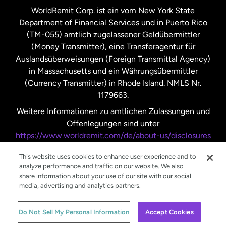
Vereinigte Staaten
Español
WorldRemit Corp. ist ein vom New York State
Department of Financial Services und in Puerto Rico
Vereinigtes Königreich
(TM-055) amtlich zugelassener Geldübermittler
(Money Transmitter), eine Transferagentur für
Auslandsüberweisungen (Foreign Transmittal Agency)
in Massachusetts und ein Währungsübermittler
(Currency Transmitter) in Rhode Island. NMLS Nr.
1179663.
Weitere Informationen zu amtlichen Zulassungen und
Offenlegungen sind unter
https://www.worldremit.com/de/about-us/disclosures
nachzulesen.
This website uses cookies to enhance user experience and to
analyze performance and traffic on our website. We also
share information about your use of our site with our social
media, advertising and analytics partners.
© WorldRemit 2024
Do Not Sell My Personal Information
Accept Cookies