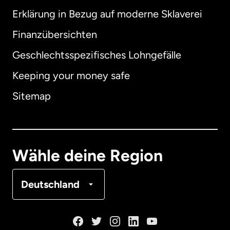
Erklärung in Bezug auf moderne Sklaverei
International
English
Finanzübersichten
Geschlechtsspezifisches Lohngefälle
Keeping your money safe
Australien
Sitemap
Dänemark
Deutschland
Wähle deine Region
Frankreich
Deutschland
Kanada
English