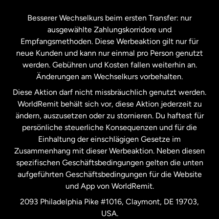
Kanada
Français
Besserer Wechselkurs beim ersten Transfer: nur
ausgewählte Zahlungskorridore und
Malaysia
Empfangsmethoden. Diese Werbeaktion gilt nur für
neue Kunden und kann nur einmal pro Person genutzt
werden. Gebühren und Kosten fallen weiterhin an.
Neuseeland
Änderungen am Wechselkurs vorbehalten.
Diese Aktion darf nicht missbräuchlich genutzt werden.
Niederlande
WorldRemit behält sich vor, diese Aktion jederzeit zu
ändern, auszusetzen oder zu stornieren. Du haftest für
persönliche steuerliche Konsequenzen und für die
Schweden
Einhaltung der einschlägigen Gesetze im
Zusammenhang mit dieser Werbeaktion. Neben diesen
Spanien
spezifischen Geschäftsbedingungen gelten die unten
aufgeführten Geschäftsbedingungen für die Website
und App von WorldRemit.
Vereinigte Staaten
English
2093 Philadelphia Pike #1016, Claymont, DE 19703,
USA.