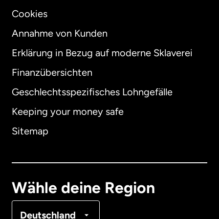
Cookies
Annahme von Kunden
Erklärung in Bezug auf moderne Sklaverei
International
English
Finanzübersichten
Geschlechtsspezifisches Lohngefälle
Keeping your money safe
Australien
Sitemap
Dänemark
Deutschland
Wähle deine Region
Frankreich
Deutschland