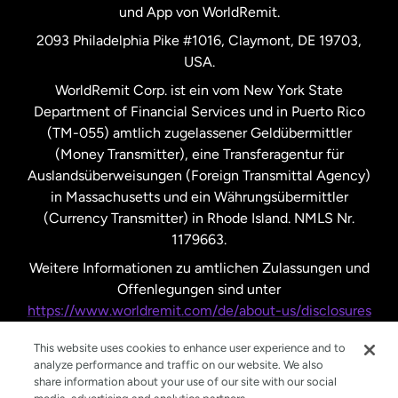
und App von WorldRemit.
Vereinigte Staaten
English
2093 Philadelphia Pike #1016, Claymont, DE 19703,
USA.
Vereinigte Staaten
Español
WorldRemit Corp. ist ein vom New York State
Department of Financial Services und in Puerto Rico
Vereinigtes Königreich
(TM-055) amtlich zugelassener Geldübermittler
(Money Transmitter), eine Transferagentur für
Auslandsüberweisungen (Foreign Transmittal Agency)
in Massachusetts und ein Währungsübermittler
(Currency Transmitter) in Rhode Island. NMLS Nr.
1179663.
Weitere Informationen zu amtlichen Zulassungen und
Offenlegungen sind unter
https://www.worldremit.com/de/about-us/disclosures
nachzulesen.
This website uses cookies to enhance user experience and to
analyze performance and traffic on our website. We also
share information about your use of our site with our social