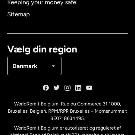
Keeping your money safe
Australien
Sitemap
Canada
English
Canada
Français
Vælg din region
Danmark
Danmark
Frankrig
Holland
WorldRemit Belgium,
Rue du Commerce 31 1000
,
Bruxelles, Belgien. RPM/RPR Bruxelles – Momsnummer:
Malaysia
BE0718634495.
WorldRemit Belgium er autoriseret og reguleret af