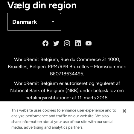
Vælg din region
Danmark
Danmark
Frankrig
Holland
WorldRemit Belgium,
Rue du Commerce 31 1000
,
Bruxelles, Belgien. RPM/RPR Bruxelles – Momsnummer:
Malaysia
BE0718634495.
WorldRemit Belgium er autoriseret og reguleret af
New Zealand
National Bank of Belgium (NBB) under belgisk lov om
betalingsinstitutioner af 11. marts 2018.
Registreringsnummer: 718634495.
Spanien
This website uses cookies to enhance user experience and to
analyze performance and traffic on our website. We also
share information about your use of our site with our social
Storbritannien
media, advertising and analytics partners.