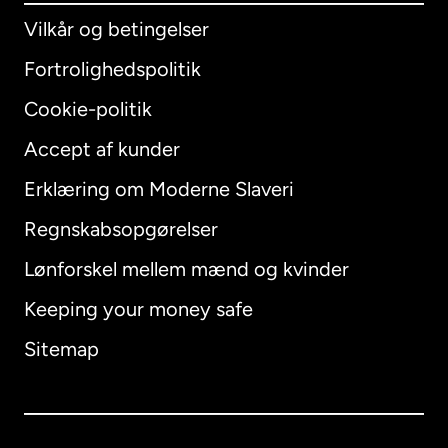
Vilkår og betingelser
Fortrolighedspolitik
Cookie-politik
Accept af kunder
Erklæring om Moderne Slaveri
International
English
Regnskabsopgørelser
Lønforskel mellem mænd og kvinder
Keeping your money safe
Australien
Sitemap
Canada
English
Canada
Français