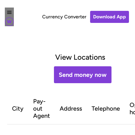
Currency Converter
Download App
View Locations
Send money now
Pay-
O
City
out
Address
Telephone
h
Agent