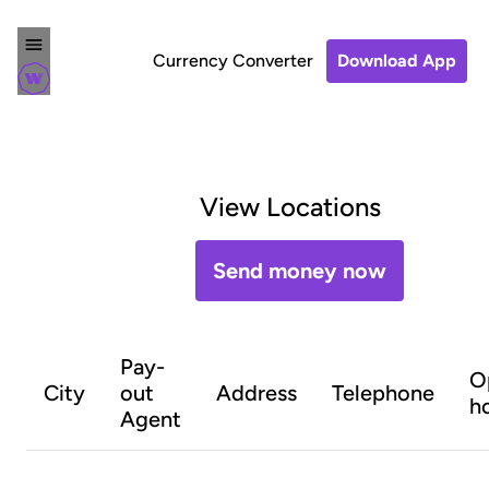
Currency Converter
Download App
View Locations
Send money now
Pay-
O
City
out
Address
Telephone
h
Agent