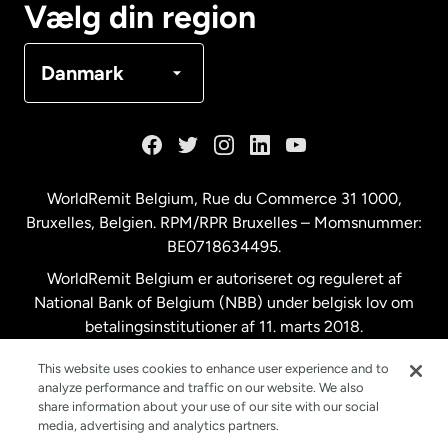
Vælg din region
Danmark
Danmark
Frankrig
Holland
WorldRemit Belgium,
Rue du Commerce 31 1000
,
Bruxelles, Belgien. RPM/RPR Bruxelles – Momsnummer:
Malaysia
BE0718634495.
WorldRemit Belgium er autoriseret og reguleret af
New Zealand
National Bank of Belgium (NBB) under belgisk lov om
betalingsinstitutioner af 11. marts 2018.
Registreringsnummer: 718634495.
Spanien
This website uses cookies to enhance user experience and to
analyze performance and traffic on our website. We also
share information about your use of our site with our social
Storbritannien
media, advertising and analytics partners.