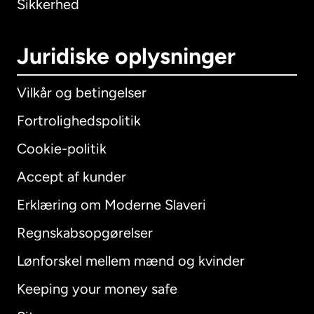
Sikkerhed
Juridiske oplysninger
Vilkår og betingelser
Fortrolighedspolitik
Cookie-politik
Accept af kunder
Erklæring om Moderne Slaveri
International
English
Regnskabsopgørelser
Lønforskel mellem mænd og kvinder
Keeping your money safe
Australien