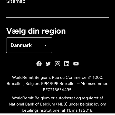
Sitemap
Canada
English
Canada
Français
Vælg din region
Danmark
Danmark
Frankrig
Holland
WorldRemit Belgium,
Rue du Commerce 31 1000
,
Bruxelles, Belgien. RPM/RPR Bruxelles – Momsnummer:
Malaysia
BE0718634495.
WorldRemit Belgium er autoriseret og reguleret af
New Zealand
National Bank of Belgium (NBB) under belgisk lov om
betalingsinstitutioner af 11. marts 2018.