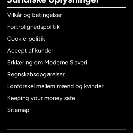
Vilkår og betingelser
Fortrolighedspolitik
Cookie-politik
Accept af kunder
Erklæring om Moderne Slaveri
International
English
Regnskabsopgørelser
Lønforskel mellem mænd og kvinder
Keeping your money safe
Australien
Sitemap
Canada
English