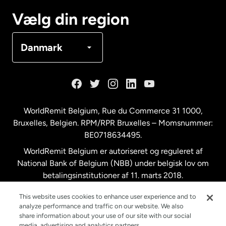
Canada
Français
Vælg din region
Danmark
Danmark
Frankrig
Holland
WorldRemit Belgium,
Rue du Commerce 31 1000
,
Bruxelles, Belgien. RPM/RPR Bruxelles – Momsnummer:
Malaysia
BE0718634495.
WorldRemit Belgium er autoriseret og reguleret af
New Zealand
National Bank of Belgium (NBB) under belgisk lov om
betalingsinstitutioner af 11. marts 2018.
Registreringsnummer: 718634495.
Spanien
This website uses cookies to enhance user experience and to
analyze performance and traffic on our website. We also
share information about your use of our site with our social
Storbritannien
media, advertising and analytics partners.