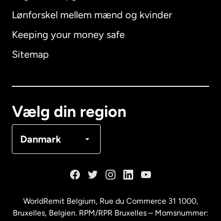
Lønforskel mellem mænd og kvinder
Keeping your money safe
Australien
Sitemap
Canada
English
Canada
Français
Vælg din region
Danmark
Danmark
Frankrig
Holland
WorldRemit Belgium,
Rue du Commerce 31 1000
,
Bruxelles, Belgien. RPM/RPR Bruxelles – Momsnummer: