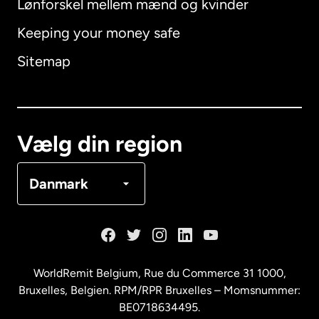
Lønforskel mellem mænd og kvinder
Keeping your money safe
Australien
Sitemap
Canada
English
Canada
Français
Vælg din region
Danmark
Danmark
Frankrig
Holland
WorldRemit Belgium,
Rue du Commerce 31 1000
,
Bruxelles, Belgien. RPM/RPR Bruxelles – Momsnummer:
Malaysia
BE0718634495.