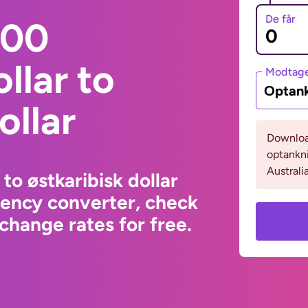
De får
000
llar to
Modtage
Optank
ollar
Download
optankni
Australia
to østkaribisk dollar
rency converter, check
change rates for free.