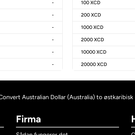
-
100
XCD
-
200
XCD
-
1000
XCD
-
2000
XCD
-
10000
XCD
-
20000
XCD
Convert Australian Dollar (Australia) to østkaribisk 
Firma
Sådan fungerer det
O