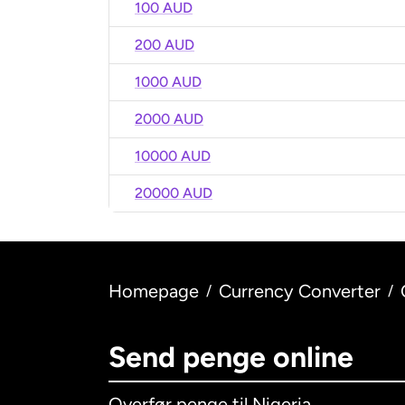
100 AUD
200 AUD
1000 AUD
2000 AUD
10000 AUD
20000 AUD
Homepage
Currency Converter
/
/
Send penge online
Overfør penge til Nigeria