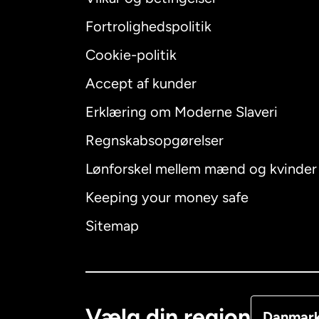
Fortrolighedspolitik
Cookie-politik
Accept af kunder
Internatio
Erklæring om Moderne Slaveri
Regnskabsopgørelser
Lønforskel mellem mænd og kvinder
Australien
Keeping your money safe
Canada
E
Sitemap
Canada
F
Danmark
Vælg din region
Danmar