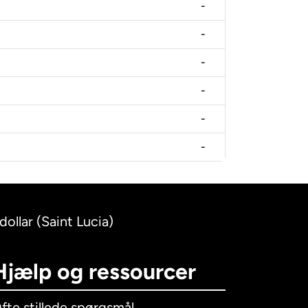
-
-
-
-
-
-
dollar (Saint Lucia)
Hjælp og ressourcer
fte stillede spørgsmål