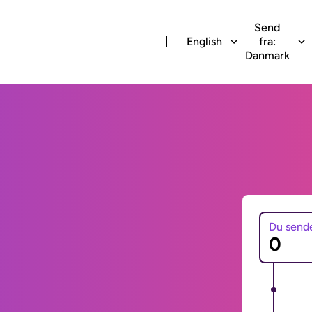
Send
English
fra:
Danmark
Du send