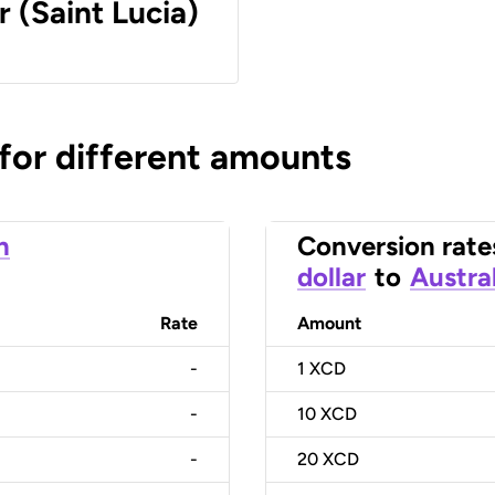
r (Saint Lucia)
 for different amounts
n
Conversion rate
dollar
to
Austral
Rate
Amount
-
1
XCD
-
10
XCD
-
20
XCD