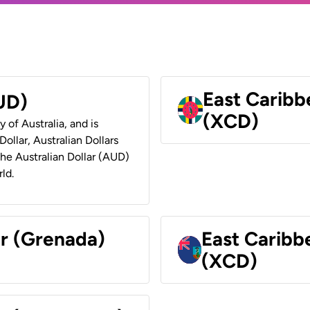
East Caribb
AUD)
(XCD)
y of Australia, and is
ollar, Australian Dollars
 the Australian Dollar (AUD)
ld.
ar (Grenada)
East Caribb
(XCD)