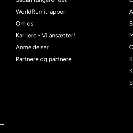
WorldRemit-appen
A
Om os
B
Karriere - Vi ansætter!
M
Anmeldelser
O
Partnere og partnere
K
K
S