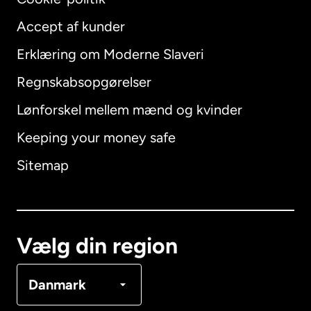
Accept af kunder
Erklæring om Moderne Slaveri
International
English
Regnskabsopgørelser
Lønforskel mellem mænd og kvinder
Keeping your money safe
Australien
Sitemap
Canada
English
Canada
Français
Vælg din region
Danmark
Danmark