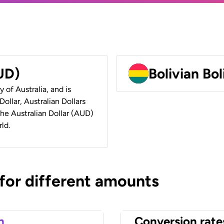
AUD)
Bolivian Bo
y of Australia, and is
ollar, Australian Dollars
 the Australian Dollar (AUD)
ld.
 for different amounts
n
Conversion rate