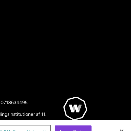
BE0718634495.
ngsinstitutioner af 11.
© WorldRemit 2024