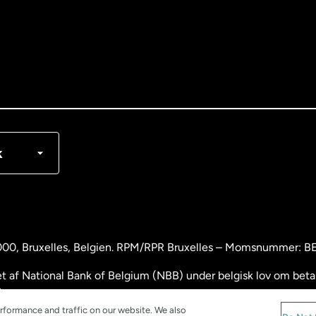
nglish
rançais
k
000
, Bruxelles, Belgien. RPM/RPR Bruxelles – Momsnummer: 
 af National Bank of Belgium (NBB) under belgisk lov om betali
.
rformance and traffic on our website. We also
and