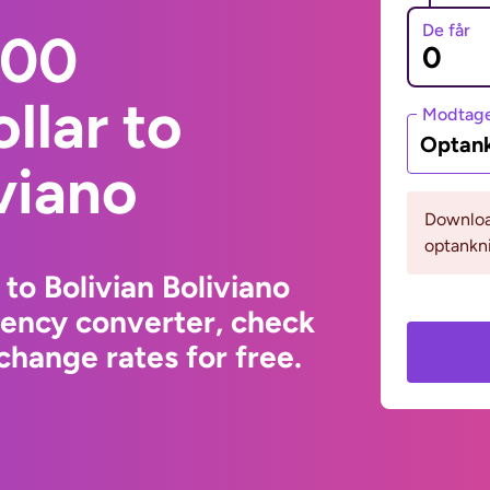
De får
000
llar to
Modtage
Optank
viano
Download
optankni
 to Bolivian Boliviano
rency converter, check
change rates for free.