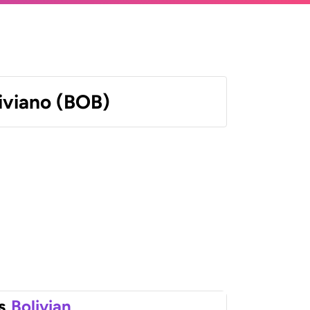
liviano (BOB)
s
Bolivian