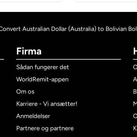
Convert Australian Dollar (Australia) to Bolivian Bol
Firma
Sådan fungerer det
O
WorldRemit-appen
A
Om os
B
Karriere - Vi ansætter!
M
Anmeldelser
O
Partnere og partnere
K