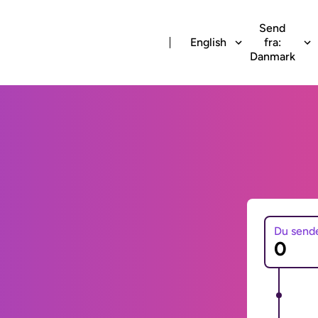
Send
English
fra:
Danmark
Du send