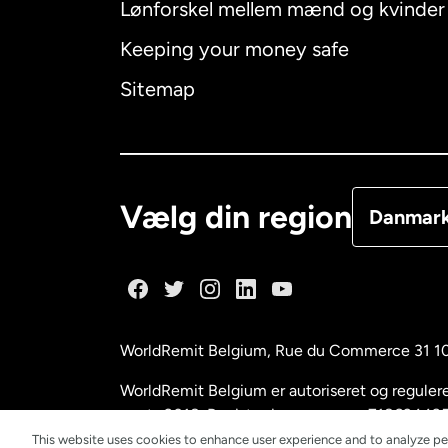
Lønforskel mellem mænd og kvinder
Australien
Keeping your money safe
Canada
E
Sitemap
Canada
F
Danmark
Vælg din region
Danmar
Frankrig
Holland
WorldRemit Belgium,
Rue du Commerce 31 1
Malaysia
WorldRemit Belgium er autoriseret og reguleret
marts 2018. Registreringsnummer: 718634495
This website uses cookies to enhance user experience and to analyze pe
New Zeal