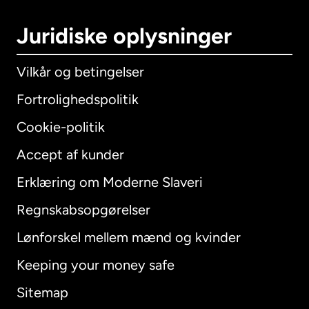
Juridiske oplysninger
Vilkår og betingelser
Fortrolighedspolitik
Cookie-politik
Accept af kunder
Erklæring om Moderne Slaveri
International
English
Regnskabsopgørelser
Lønforskel mellem mænd og kvinder
Keeping your money safe
Australien
Sitemap