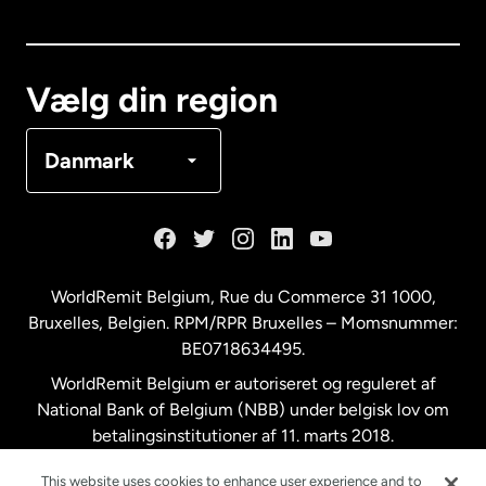
Canada
English
Canada
Français
Vælg din region
Danmark
Danmark
Frankrig
Holland
WorldRemit Belgium,
Rue du Commerce 31 1000
,
Bruxelles, Belgien. RPM/RPR Bruxelles – Momsnummer:
Malaysia
BE0718634495.
WorldRemit Belgium er autoriseret og reguleret af
New Zealand
National Bank of Belgium (NBB) under belgisk lov om
betalingsinstitutioner af 11. marts 2018.
Registreringsnummer: 718634495.
Spanien
This website uses cookies to enhance user experience and to