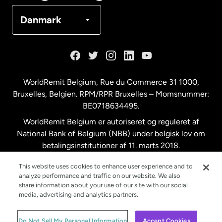
Danmark
Danmark
Frankrig
Holland
WorldRemit Belgium,
Rue du Commerce 31 1000
,
Bruxelles, Belgien. RPM/RPR Bruxelles – Momsnummer:
Malaysia
BE0718634495.
WorldRemit Belgium er autoriseret og reguleret af
New Zealand
National Bank of Belgium (NBB) under belgisk lov om
betalingsinstitutioner af 11. marts 2018.
Registreringsnummer: 718634495.
Spanien
This website uses cookies to enhance user experience and to
analyze performance and traffic on our website. We also
share information about your use of our site with our social
Storbritannien
media, advertising and analytics partners.
© WorldRemit 2024
Do Not Sell My Personal Information
Accept Cookies