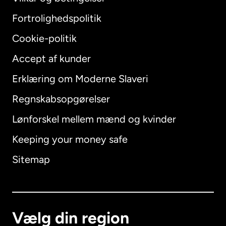
Fortrolighedspolitik
Cookie-politik
Accept af kunder
Erklæring om Moderne Slaveri
International
English
Regnskabsopgørelser
Lønforskel mellem mænd og kvinder
Keeping your money safe
Australien
Sitemap
Canada
English
Canada
Français
Vælg din region