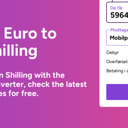
De får
 Euro to
Modtage
Mobil
illing
Gebyr
Overførsel
Betaling i 
 Shilling with the
erter, check the latest
s for free.