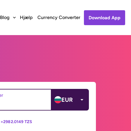
Blog
Hjælp
Currency Converter
Download App
er
EUR
 =
2982.0149 TZS