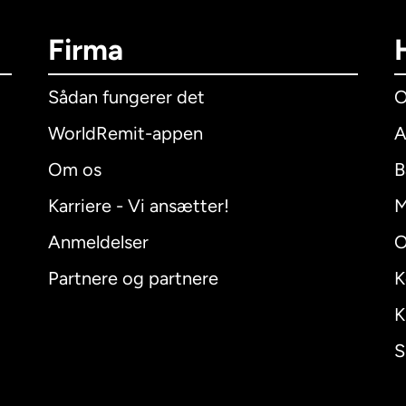
Firma
Sådan fungerer det
O
WorldRemit-appen
A
Om os
B
Karriere - Vi ansætter!
M
Anmeldelser
O
Partnere og partnere
K
K
S