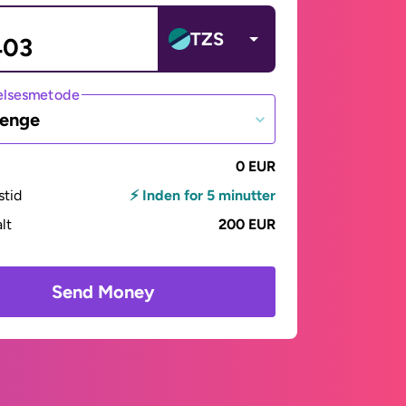
TZS
lsesmetode
penge
0 EUR
stid
⚡ Inden for 5 minutter
alt
200 EUR
Send Money