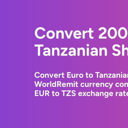
Convert 200
Tanzanian Sh
Convert Euro to Tanzanian
WorldRemit currency conv
EUR to TZS exchange rate