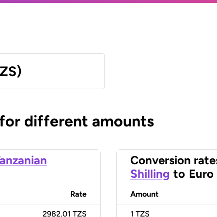
TZS)
 for different amounts
anzanian
Conversion rate
Shilling
to
Euro
Rate
Amount
2982.01 TZS
1
TZS