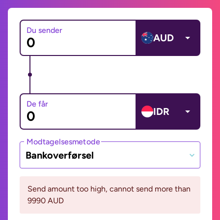
Du sender
AUD
De får
IDR
Modtagelsesmetode
Bankoverførsel
Send amount too high, cannot send more than
9990 AUD