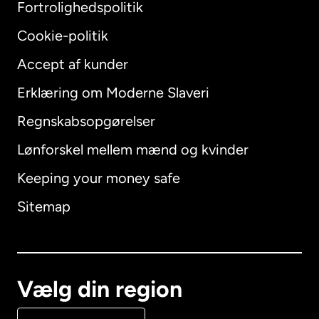
Fortrolighedspolitik
Cookie-politik
Accept af kunder
Erklæring om Moderne Slaveri
International
English
Regnskabsopgørelser
Lønforskel mellem mænd og kvinder
Keeping your money safe
Australien
Sitemap
Canada
English
Canada
Français
Vælg din region
Danmark