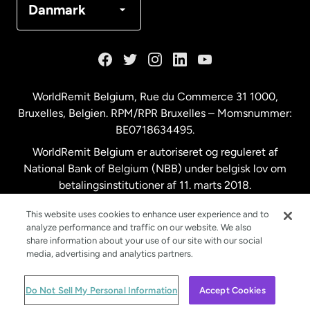
Danmark
Frankrig
Holland
WorldRemit Belgium,
Rue du Commerce 31 1000
,
Bruxelles, Belgien. RPM/RPR Bruxelles – Momsnummer:
Malaysia
BE0718634495.
WorldRemit Belgium er autoriseret og reguleret af
New Zealand
National Bank of Belgium (NBB) under belgisk lov om
betalingsinstitutioner af 11. marts 2018.
Registreringsnummer: 718634495.
Spanien
This website uses cookies to enhance user experience and to
analyze performance and traffic on our website. We also
share information about your use of our site with our social
Storbritannien
media, advertising and analytics partners.
© WorldRemit 2024
Do Not Sell My Personal Information
Accept Cookies
Sverige